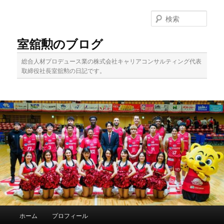
メ
イ
検
ン
索
コ
室舘勲のブログ
ン
テ
総合人材プロデュース業の株式会社キャリアコンサルティング代表
ン
取締役社長室舘勲の日記です。
ツ
へ
移
動
メ
ホーム
プロフィール
イ