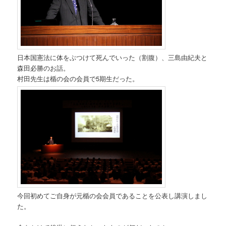
日本国憲法に体をぶつけて死んでいった（割腹）、三島由紀夫と
森田必勝のお話。
村田先生は楯の会の会員で5期生だった。
今回初めてご自身が元楯の会会員であることを公表し講演しまし
た。