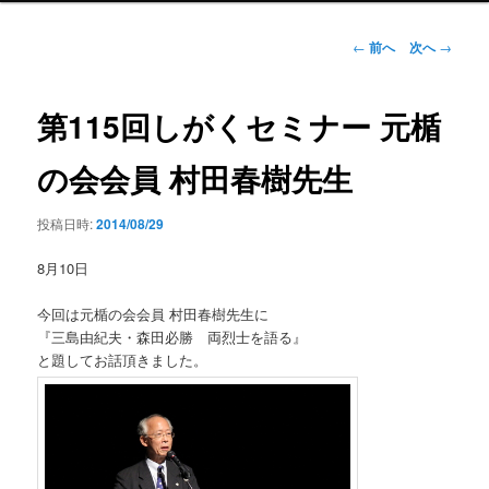
ン
メ
投
←
前へ
次へ
→
ニ
稿
ュ
ナ
ー
ビ
第115回しがくセミナー 元楯
ゲ
ー
の会会員 村田春樹先生
シ
ョ
投稿日時:
2014/08/29
ン
8月10日
今回は元楯の会会員 村田春樹先生に
『三島由紀夫・森田必勝 両烈士を語る』
と題してお話頂きました。