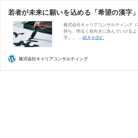
若者が未来に願いを込める「希望の漢字」
株式会社キャリアコンサルティング（
持ち、明るく前向きに歩んでいけるよ
若
字』」 …
続きを読む
者
が
未
株式会社キャリアコンサルティング
来
に
願
い
を
込
め
る
「希
望
の
漢