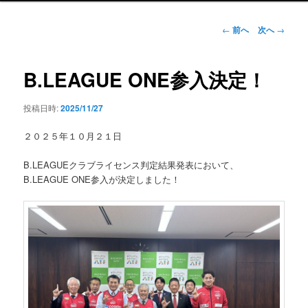
ン
メ
投
←
前へ
次へ
→
ニ
稿
ュ
ナ
ー
ビ
B.LEAGUE ONE参入決定！
ゲ
ー
投稿日時:
2025/11/27
シ
ョ
２０２５年１０月２１日
ン
B.LEAGUEクラブライセンス判定結果発表において、
B.LEAGUE ONE参入が決定しました！