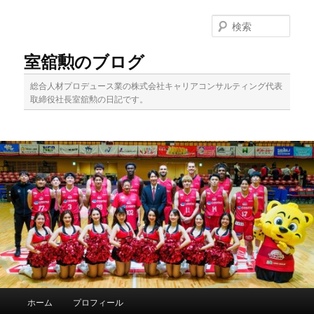
メ
イ
検
ン
索
コ
室舘勲のブログ
ン
テ
総合人材プロデュース業の株式会社キャリアコンサルティング代表
ン
取締役社長室舘勲の日記です。
ツ
へ
移
動
メ
ホーム
プロフィール
イ