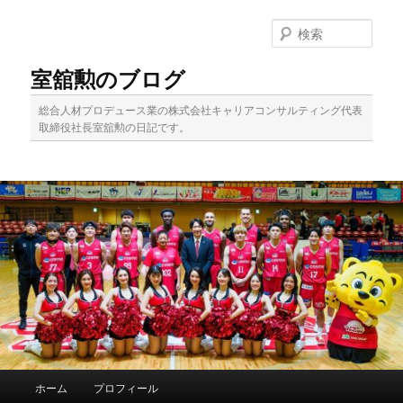
メ
イ
検
ン
索
コ
室舘勲のブログ
ン
テ
総合人材プロデュース業の株式会社キャリアコンサルティング代表
ン
取締役社長室舘勲の日記です。
ツ
へ
移
動
メ
ホーム
プロフィール
イ