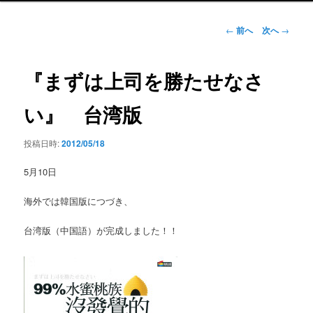
ン
メ
投
←
前へ
次へ
→
ニ
稿
ュ
ナ
ー
ビ
『まずは上司を勝たせなさ
ゲ
ー
い』 台湾版
シ
ョ
投稿日時:
2012/05/18
ン
5月10日
海外では韓国版につづき、
台湾版（中国語）が完成しました！！