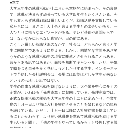
■本文
大学三年生の就職活動が十二月から本格的に始まった。その裏側
で、就職が決まらず頑張っている大学四年生もたくさんいる。今
年も変わらず就職戦線は厳しいようだ。就職活動を支援している
私たちには、まさに十人十色と言える学生との出会いがあり、一
人ひとりに様々なエピソードがある。テレビ番組や新聞からで
は、なかなか伝わらない真実が、目の前にある。
こうした厳しい就職状況のなかで、社会は、どちらかと言うと学
生に同情的であるように見える。しかし、同情的な世間をあざ笑
うかのような就職活動生の現実に唖然とさせられることもある。
昔からある話ではあるが、面接を無断でキャンセルしたり、平気
で嘘をつき自分を良く見せようとしたりする学生。インターネッ
トで予約した会社説明会は、会場には四割ほどしか学生が来ない
というのも珍しい話ではない。
学生の自由な就職活動を妨げないように、大企業を中心に多くの
企業が、いわゆる「倫理憲章」に賛同している。倫理憲章では、
正式な採用活動の開始を大学三年生の十二月に定めたり、卒業年
度の十月一日より前に入社を誓約させることを禁じるなどの規程
を設けている。ただし、十月一日以降に入社誓約書を提出してい
るにもかかわらず、より良い就職先を求めて就職活動を続ける学
生もいると聞く。「他の学生もやっているから」と後押しする親