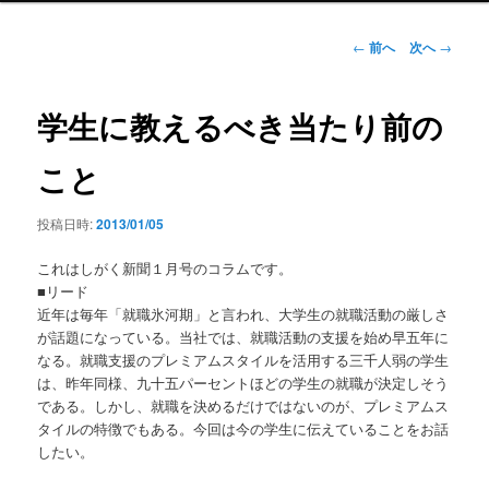
ン
メ
投
←
前へ
次へ
→
ニ
稿
ュ
ナ
ー
ビ
学生に教えるべき当たり前の
ゲ
ー
こと
シ
ョ
投稿日時:
2013/01/05
ン
これはしがく新聞１月号のコラムです。
■リード
近年は毎年「就職氷河期」と言われ、大学生の就職活動の厳しさ
が話題になっている。当社では、就職活動の支援を始め早五年に
なる。就職支援のプレミアムスタイルを活用する三千人弱の学生
は、昨年同様、九十五パーセントほどの学生の就職が決定しそう
である。しかし、就職を決めるだけではないのが、プレミアムス
タイルの特徴でもある。今回は今の学生に伝えていることをお話
したい。