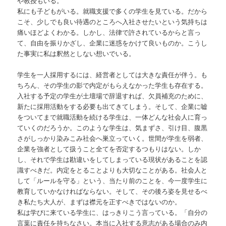
や教授もいる。
私にも子どもがいる。就職支援で多くの学生を見ている。だから
こそ、少しでも良い待遇のところへ入社させたいという気持ちは
痛いほどよくわかる。しかし、法律で許されているからと言っ
て、自由を振りかざし、企業に迷惑をかけて良いものか。こうし
た事実に私は釈然としない想いでいる。
学生を一人採用するには、経営者としては大きな責任が伴う。も
ちろん、その学生の影で内定がもらえなかった学生も存在する。
入社する予定の学生が土壇場で辞退すれば、欠員補充のために、
新たに採用活動をする必要も出てきてしまう。そして、企業に嘘
をついてまで就職活動を続ける学生は、一体どんな社会人に育っ
ていくのだろうか。このような学生は、気まずさ、引け目、腹黒
さがしっかり染みこみ社会へ巣立っていく。世間が学生を弱者、
企業を強者として扱うこと全てを否定するつもりはない。しか
し、それで学生は勘違いをしてしまっている現状があることを認
識すべきだ。内定をとることよりも大切なことがある。社会人と
して「ルールを守る」という、当たり前のことを、今一度学生に
教育していかなければならない。そして、その後ろ姿を見せるべ
き私たち大人が、まずは襟元を正すべきではないのか。
私は学びに来ている学生に、はっきりこう言っている。「自分の
言葉に責任を持ちなさい。本当に入社する意志がある場合のみ内