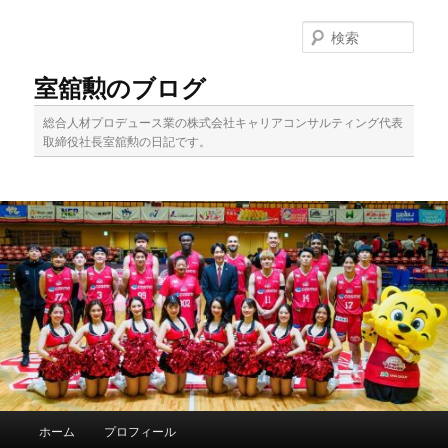
メ
イ
検
ン
索
コ
室舘勲のブログ
ン
テ
総合人材プロデュース業の株式会社キャリアコンサルティング代表
ン
取締役社長室舘勲の日記です。
ツ
へ
移
動
メ
ホーム
プロフィール
イ