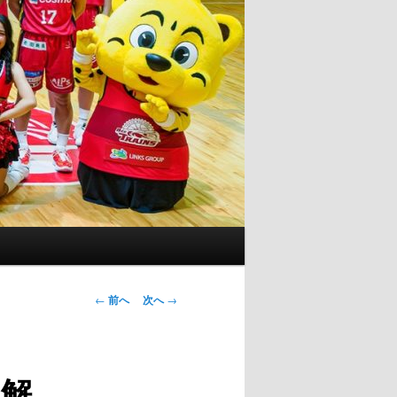
投
←
前へ
次へ
→
稿
ナ
ビ
解
ゲ