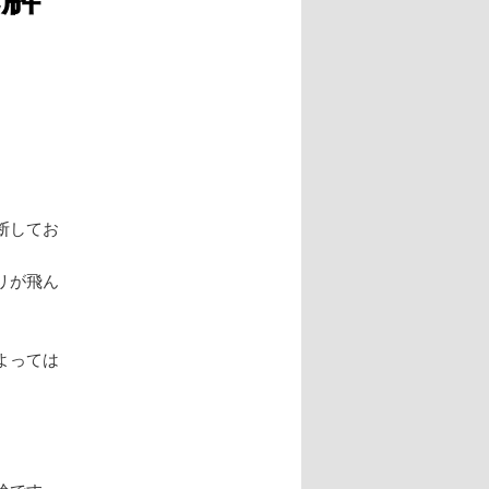
ー
シ
ョ
ン
断してお
リが飛ん
よっては