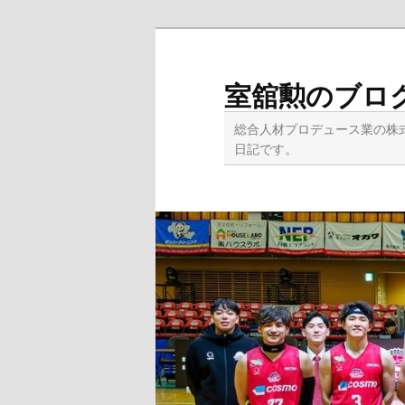
メ
イ
ン
室舘勲のブロ
コ
ン
総合人材プロデュース業の株
テ
日記です。
ン
ツ
へ
移
動