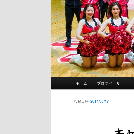
メ
ホーム
プロフィール
イ
ン
メ
投稿日時:
2011/03/17
ニ
ュ
ー
キ