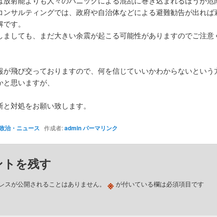
は放射能よりも人々のパニックによる混乱に巻き込まれるほうが危
コンサルティングでは、政府や自治体などによる避難勧告が出れば
解です。
しましても、まだ大きい余震が起こる可能性がありますのでご注意
報が飛び交っておりますので、何を信じていいかわからないという
かと思いますが、
断と対処をお願い致します。
政治・ニュース
作成者:
admin
パーマリンク
ントを残す
※
レスが公開されることはありません。
が付いている欄は必須項目です