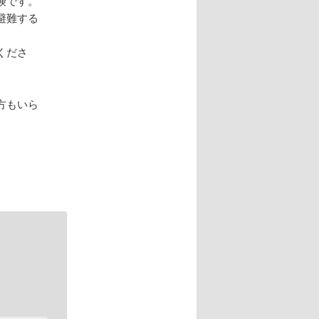
険です。
避難する
くださ
方もいら