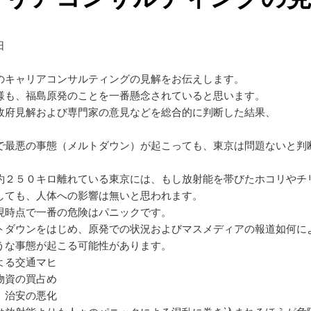
日
のキャリアコンサルティングの見解をお伝えします。
様も、福島原発のことを一番懸念されていると思います。
政府見解および専門家の意見などを総合的に判断した結果、
で最悪の事態（メルトダウン）が起こっても、東京は問題ないと判
約２５０キロ離れている東京には、もし放射能を帯びたホコリやチ
しても、人体への影響は無いと思われます。
現時点で一番の危険はパニックです。
トダウンをはじめ、原発での状況およびマスメディアの報道如何に
うな事態が起こる可能性があります。
よる交通マヒ
物資の買占め
、治安の悪化