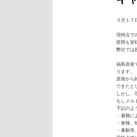
３月１７
現時点で
世間も皆
弊社では
福島原発
ります。
原発から
できたと
しかし、
もしメル
下記のよ
・避難に
・食糧、
・暴動等