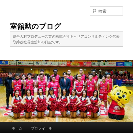
メ
イ
検
ン
索
コ
室舘勲のブログ
ン
テ
総合人材プロデュース業の株式会社キャリアコンサルティング代表
ン
取締役社長室舘勲の日記です。
ツ
へ
移
動
メ
ホーム
プロフィール
イ