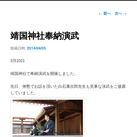
ン
メ
投
←
前へ
次へ
→
ニ
稿
ュ
ナ
ー
ビ
靖国神社奉納演武
ゲ
ー
投稿日時:
2014/04/05
シ
ョ
3月23日
ン
靖国神社で奉納演武を開催しました。
先日、俠塾でお話を頂いた白石康次郎先生も見事な演武をご披露
していました。