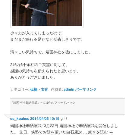
少々力が入ってしまったので、
まだまだ修行不足だなと反省しきりです。
清々しい気持ちで、靖国神社を後にしました。
246万6千余柱のご英霊に対して、
感謝の気持ちを伝えられたと思います。
ありがとうございました。
カテゴリー:
伝統・文化
作成者:
admin
パーマリンク
「
靖国神社奉納演武
」への2件のフィードバック
cc_kouhou
2014/04/05 10:19
より:
靖国神社奉納演武: 3月23日 靖国神社で奉納演武を開催しまし
た。 先日、俠塾でお話を頂いた白石康次 … 続きを読む →