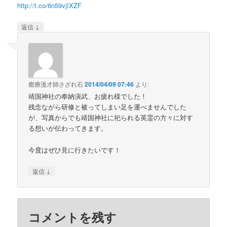
http://t.co/6n59vjIXZF
↓
返信
癒療漫才師さざれ石
2014/04/09 07:46
より:
靖国神社の奉納演武、お疲れ様でした！
残念ながら研修と被ってしまい足を運べませんでした
が、写真からでも靖国神社に祀られる英霊の方々に対す
る想いが伝わってきます。
今度はぜひ見に行きたいです！
↓
返信
コメントを残す