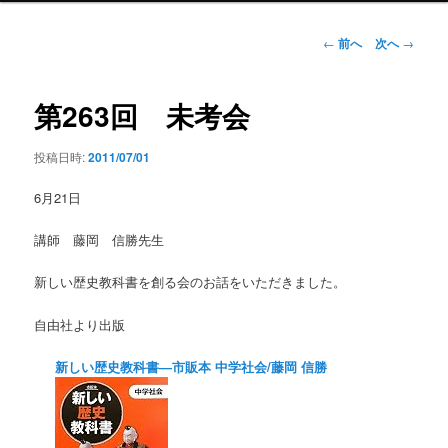
ン
メ
投
←
前へ
次へ
→
ニ
稿
ュ
ナ
ー
ビ
第263回 未考会
ゲ
ー
投稿日時:
2011/07/01
シ
ョ
6月21日
ン
講師 藤岡 信勝先生
新しい歴史教科書を創る会のお話をいただきました。
自由社より出版
新しい歴史教科書―市販本 中学社会/藤岡 信勝