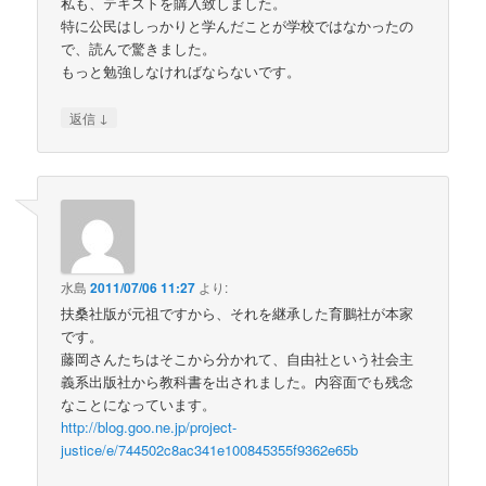
私も、テキストを購入致しました。
特に公民はしっかりと学んだことが学校ではなかったの
で、読んで驚きました。
もっと勉強しなければならないです。
↓
返信
水島
2011/07/06 11:27
より:
扶桑社版が元祖ですから、それを継承した育鵬社が本家
です。
藤岡さんたちはそこから分かれて、自由社という社会主
義系出版社から教科書を出されました。内容面でも残念
なことになっています。
http://blog.goo.ne.jp/project-
justice/e/744502c8ac341e100845355f9362e65b