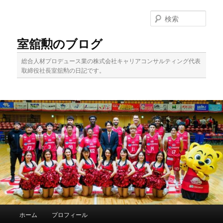
メ
イ
検
ン
索
コ
室舘勲のブログ
ン
テ
総合人材プロデュース業の株式会社キャリアコンサルティング代表
ン
取締役社長室舘勲の日記です。
ツ
へ
移
動
メ
ホーム
プロフィール
イ