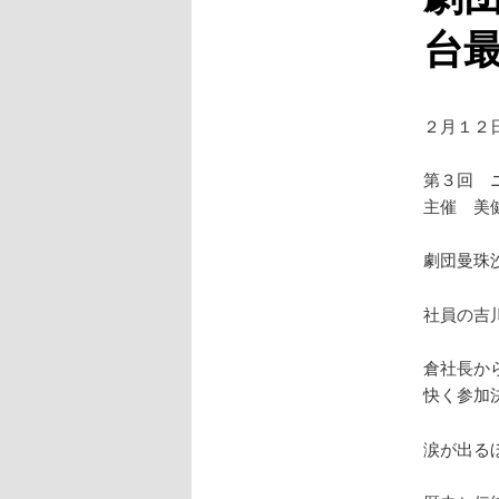
台
２月１２
第３回 
主催 美
劇団曼珠
社員の吉
倉社長か
快く参加
涙が出る