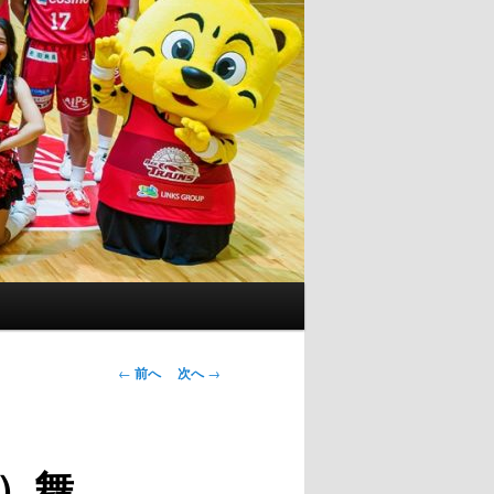
投
←
前へ
次へ
→
稿
ナ
ビ
）舞
ゲ