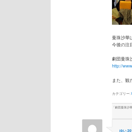
曼珠沙華
今後の注
劇団曼珠
http://ww
また、観
カテゴリー:
「
劇団曼珠沙
ゆい
20