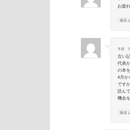
お疲
返信
平原 
古い
代表
の本
4月
です
読ん
機会
返信