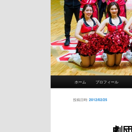
メ
ホーム
プロフィール
イ
ン
メ
投稿日時:
2012/02/25
ニ
ュ
ー
劇