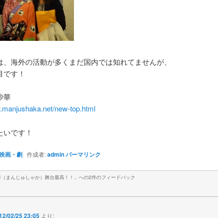
は、海外の活動が多くまだ国内では知れてませんが、
目です！
沙華
w.manjushaka.net/new-top.html
たいです！
映画・劇
作成者:
admin
パーマリンク
華（まんじゅしゃか）舞台最高！！
」への2件のフィードバック
12/02/25 23:05
より: