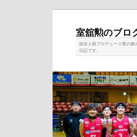
メ
イ
ン
室舘勲のブロ
コ
ン
総合人材プロデュース業の株
テ
日記です。
ン
ツ
へ
移
動