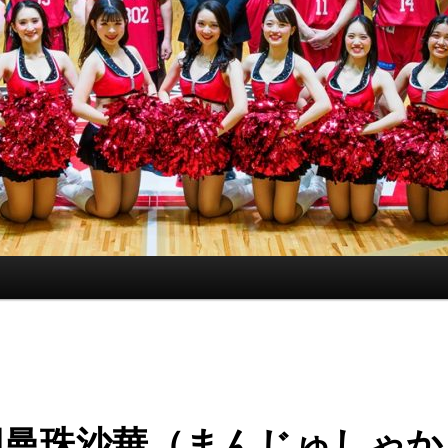
団曼珠沙華（まんじゅしゃか