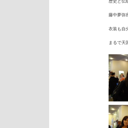
歴史と伝
藤中夢弥
衣装も自
まるで天