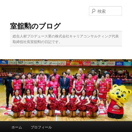
メ
イ
検
ン
索
コ
室舘勲のブログ
ン
テ
総合人材プロデュース業の株式会社キャリアコンサルティング代表
ン
取締役社長室舘勲の日記です。
ツ
へ
移
動
メ
ホーム
プロフィール
イ