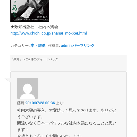
★致知出版社 社内木鶏会
http://www.chichi.co.jp/shanai_mokkei.html
カテゴリー:
本・雑誌
作成者:
admin
パーマリンク
「
致知
」への2件のフィードバック
藤尾
2010/07/28 00:36
より:
社内木鶏の導入、大変嬉しく思っております。ありがと
うございます。
間違いなく日本一パワフルな社内木鶏になることと思い
ます！
今後ともよろしくお願いいたします。