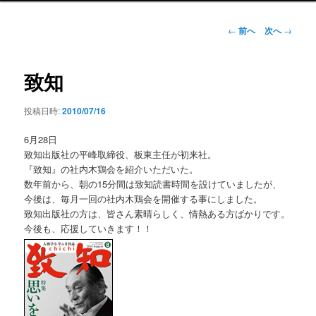
ン
メ
投
←
前へ
次へ
→
ニ
稿
ュ
ナ
ー
ビ
致知
ゲ
ー
投稿日時:
2010/07/16
シ
ョ
6月28日
ン
致知出版社の平峰取締役、板東主任が初来社。
『致知』の社内木鶏会を紹介いただいた。
数年前から、朝の15分間は致知読書時間を設けていましたが、
今後は、毎月一回の社内木鶏会を開催する事にしました。
致知出版社の方は、皆さん素晴らしく、情熱ある方ばかりです。
今後も、応援していきます！！