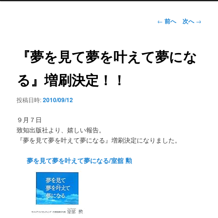
ン
メ
投
←
前へ
次へ
→
ニ
稿
ュ
ナ
ー
ビ
『夢を見て夢を叶えて夢にな
ゲ
ー
る』増刷決定！！
シ
ョ
投稿日時:
2010/09/12
ン
９月７日
致知出版社より、嬉しい報告。
『夢を見て夢を叶えて夢になる』増刷決定になりました。
夢を見て夢を叶えて夢になる/室舘 勲