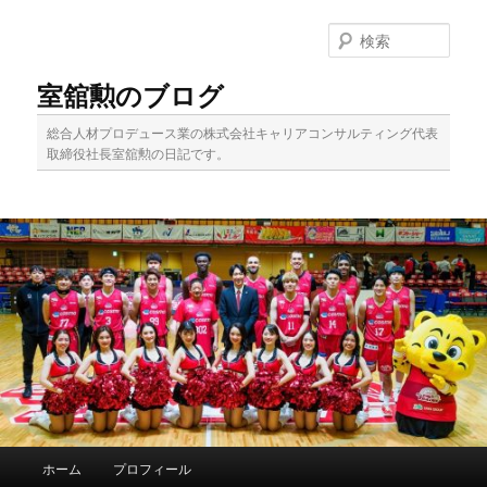
メ
イ
検
ン
索
コ
室舘勲のブログ
ン
テ
総合人材プロデュース業の株式会社キャリアコンサルティング代表
ン
取締役社長室舘勲の日記です。
ツ
へ
移
動
メ
ホーム
プロフィール
イ