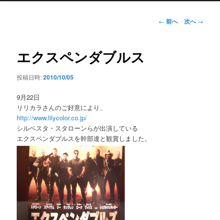
ン
メ
投
←
前へ
次へ
→
ニ
稿
ュ
ナ
ー
ビ
エクスペンダブルス
ゲ
ー
投稿日時:
2010/10/05
シ
ョ
9月22日
ン
リリカラさんのご好意により、
http://www.lilycolor.co.jp/
シルベスタ・スタローンらが出演している
エクスペンダブルスを幹部達と観賞しました。