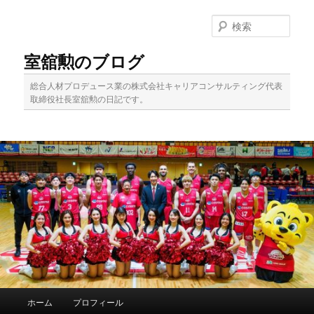
メ
イ
検
ン
索
コ
室舘勲のブログ
ン
テ
総合人材プロデュース業の株式会社キャリアコンサルティング代表
ン
取締役社長室舘勲の日記です。
ツ
へ
移
動
メ
ホーム
プロフィール
イ