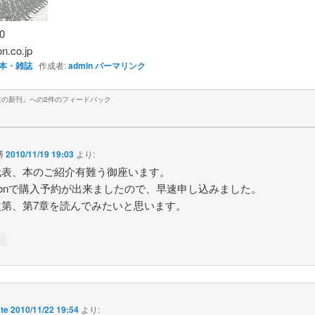
0
n.co.jp
本・雑誌
作成者:
admin
パーマリンク
生の新刊
」への2件のフィードバック
博
2010/11/19 19:03
より:
代表、本のご紹介有難う御座います。
zonで購入予約が出来ましたので、早速申し込みました。
次第、第7章を読んでみたいと思います。
↓
te
2010/11/22 19:54
より: