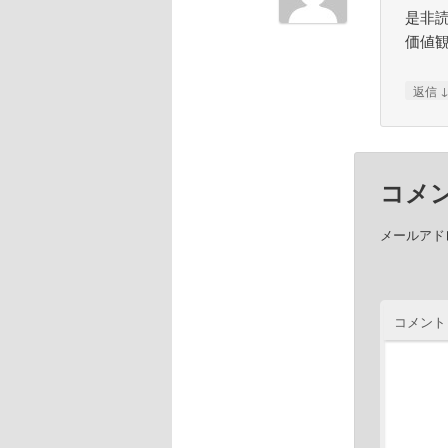
是非
価値
返信
コメ
メールアド
コメント