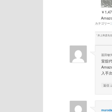
￥1,47
Amazo
カテゴリー:
「
井上和彦先
菰田敏
室舘
Ama
入手
返信
muroda