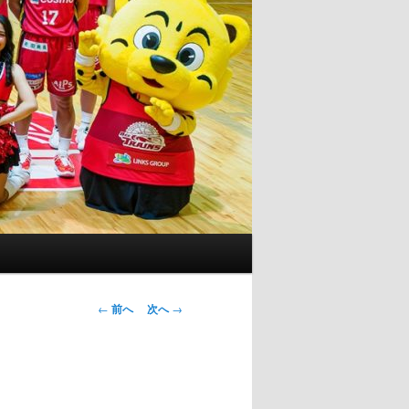
投
←
前へ
次へ
→
稿
ナ
ビ
ゲ