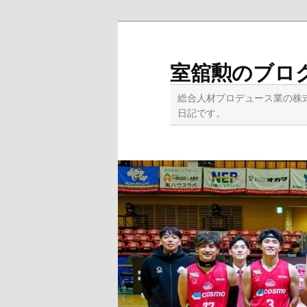
メ
イ
ン
室舘勲のブロ
コ
ン
総合人材プロデュース業の株
テ
日記です。
ン
ツ
へ
移
動