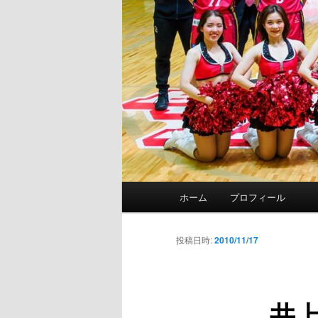
メ
ホーム
プロフィール
イ
ン
メ
投稿日時:
2010/11/17
ニ
ュ
ー
井