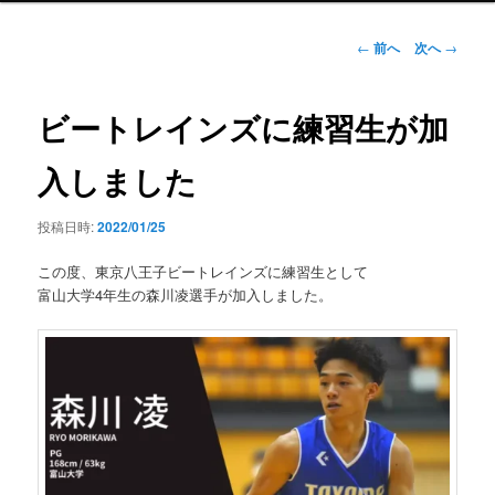
ン
メ
投
←
前へ
次へ
→
ニ
稿
ュ
ナ
ー
ビ
ビートレインズに練習生が加
ゲ
ー
入しました
シ
ョ
投稿日時:
2022/01/25
ン
この度、東京八王子ビートレインズに練習生として
富山大学4年生の森川凌選手が加入しました。