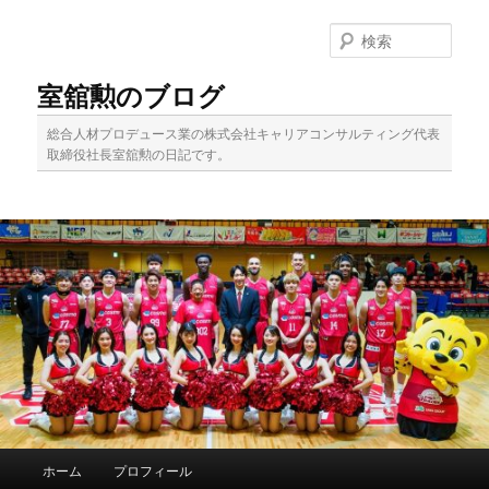
メ
イ
検
ン
索
コ
室舘勲のブログ
ン
テ
総合人材プロデュース業の株式会社キャリアコンサルティング代表
ン
取締役社長室舘勲の日記です。
ツ
へ
移
動
メ
ホーム
プロフィール
イ