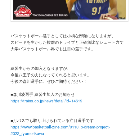
バスケットボール選手としては小柄な部類になりますが、
スピードを生かした抜群のドライブと正確無比なシュート力で
大学バスケットボール界でも注目の選手です。
練習生からの加入となりますが、
今後八王子の力になってくれると思います。
今後の森川選手に、ぜひご期待ください！
■森川凌選手 練習生加入のお知らせ
https://trains.co.jp/news/detail/id=14619
■月バスでも取り上げられている注目選手です
https://www.basketball-zine.com/0110_b-dream-project-
2022_ryomorikawa