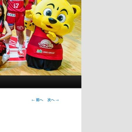
投
←
前へ
次へ
→
稿
ナ
ビ
ゲ