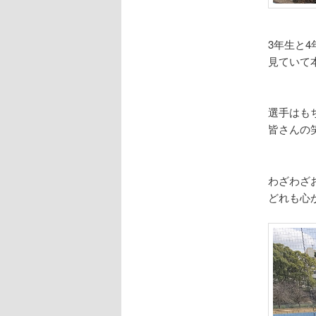
3年生と
見ていて
選手はも
皆さんの
わざわざ
どれも心