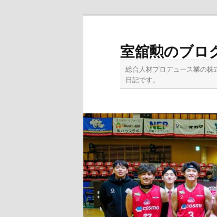
メ
イ
ン
室舘勲のブロ
コ
ン
総合人材プロデュース業の株
テ
日記です。
ン
ツ
へ
移
動