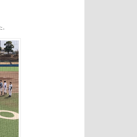
ー
シ
ョ
ン
た。