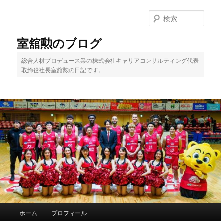
メ
イ
検
ン
索
コ
室舘勲のブログ
ン
テ
総合人材プロデュース業の株式会社キャリアコンサルティング代表
ン
取締役社長室舘勲の日記です。
ツ
へ
移
動
メ
ホーム
プロフィール
イ