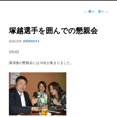
ン
メ
投
←
前へ
次へ
→
ニ
稿
ュ
ナ
ー
ビ
塚越選手を囲んでの懇親会
ゲ
ー
投稿日時:
2008/03/14
シ
ョ
3月2日
ン
講演後の懇親会には12名が集まりました。