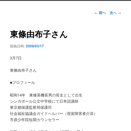
ン
メ
投
←
前へ
次へ
→
ニ
稿
ュ
ナ
ー
ビ
東條由布子さん
ゲ
ー
投稿日時:
2008/03/17
シ
ョ
3月7日
ン
東條由布子さん
■プロフィール
昭和14年 東條英機長男の長女として出生
シンガポール公立中学校にて日本語講師
東京都保護監察局保護司
社会福祉協議会ガイドヘルパー（視覚障害者介添）
市原少年院短期カウンセラー