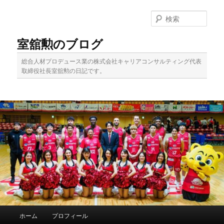
メ
イ
検
ン
索
コ
室舘勲のブログ
ン
テ
総合人材プロデュース業の株式会社キャリアコンサルティング代表
ン
取締役社長室舘勲の日記です。
ツ
へ
移
動
メ
ホーム
プロフィール
イ