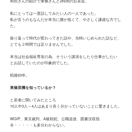
和田さんの紹介で東條さんと2時間のお茶会。
私にとっては一度話してみたい人の一人であった。
私が言うのもなんだが本当に腰が低くて、やさしく謙虚な方でし
た。
振り返って時代が変わってきた話や、当時いじめられた話など、
とても２時間では足りませんでした。
本当は社会福祉専攻の為、そういう講演をしたり仕事がしたい
とお話していたのが印象的でした。
戦後63年。
東條英機を知っているか？
と若者に聞いてみたところ
10人中3人～4人はあまり良く分かっていないことに驚きました。
WGIP、東京裁判、A級戦犯、公職追放、図書没収指
令・・・・・も多分わからない。