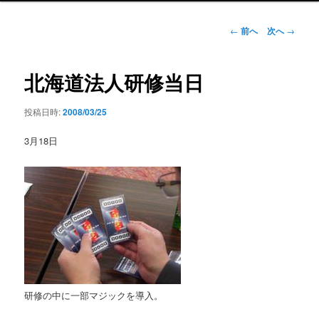
ン
メ
投
←
前へ
次へ
→
ニ
稿
ュ
ナ
ー
ビ
北海道法人研修当日
ゲ
ー
投稿日時:
2008/03/25
シ
ョ
3月18日
ン
研修の中に一部マジックを導入。