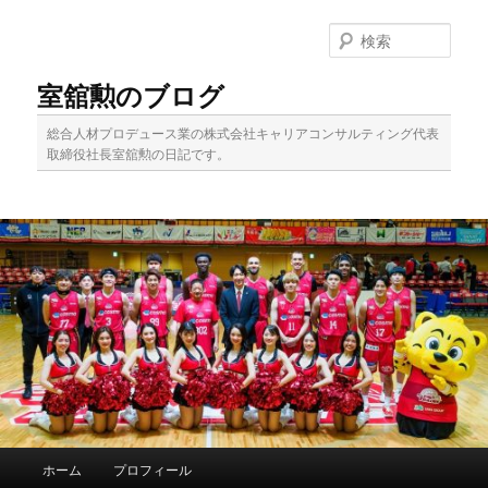
メ
イ
検
ン
索
コ
室舘勲のブログ
ン
テ
総合人材プロデュース業の株式会社キャリアコンサルティング代表
ン
取締役社長室舘勲の日記です。
ツ
へ
移
動
メ
ホーム
プロフィール
イ