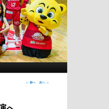
投
←
前へ
次へ
→
稿
ナ
ビ
演へ
ゲ