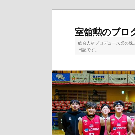
メ
イ
ン
室舘勲のブロ
コ
ン
総合人材プロデュース業の株
テ
日記です。
ン
ツ
へ
移
動