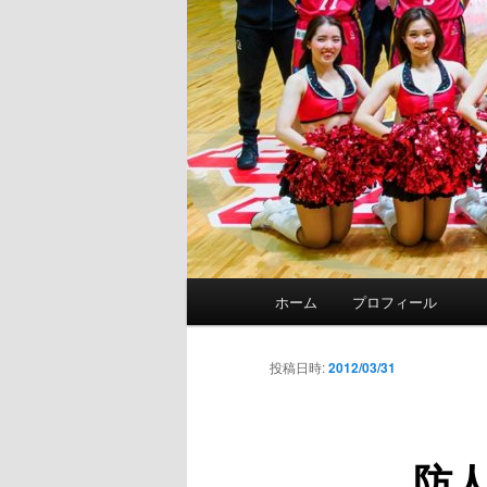
メ
ホーム
プロフィール
イ
ン
メ
投稿日時:
2012/03/31
ニ
ュ
ー
防