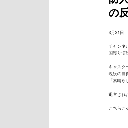
の
3月31日
チャンネ
国護り演
キャスタ
現役の自
「素晴ら
退官され
こちらこ