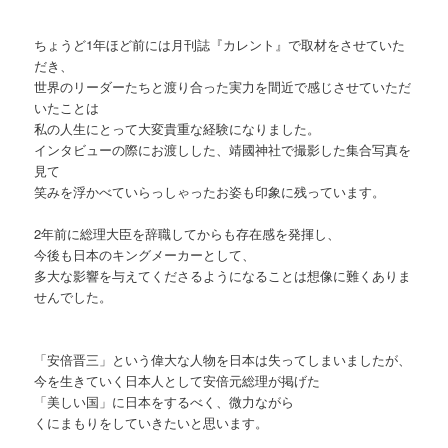
ちょうど1年ほど前には月刊誌『カレント』で取材をさせていた
だき、
世界のリーダーたちと渡り合った実力を間近で感じさせていただ
いたことは
私の人生にとって大変貴重な経験になりました。
インタビューの際にお渡しした、靖國神社で撮影した集合写真を
見て
笑みを浮かべていらっしゃったお姿も印象に残っています。
2年前に総理大臣を辞職してからも存在感を発揮し、
今後も日本のキングメーカーとして、
多大な影響を与えてくださるようになることは想像に難くありま
せんでした。
「安倍晋三」という偉大な人物を日本は失ってしまいましたが、
今を生きていく日本人として安倍元総理が掲げた
「美しい国」に日本をするべく、微力ながら
くにまもりをしていきたいと思います。