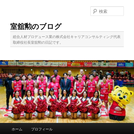
メ
イ
検
ン
索
コ
室舘勲のブログ
ン
テ
総合人材プロデュース業の株式会社キャリアコンサルティング代表
ン
取締役社長室舘勲の日記です。
ツ
へ
移
動
メ
ホーム
プロフィール
イ