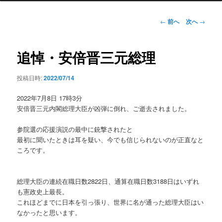
ン
メ
投
←
前へ
次へ
→
ニ
稿
ュ
ナ
ー
ビ
追悼・安倍晋三元総理
ゲ
ー
投稿日時:
2022/07/14
シ
ョ
2022年7月8日 17時3分
ン
安倍晋三元内閣総理大臣が凶弾に倒れ、ご逝去されました。
参院選の応援演説の最中に銃撃されたと
最初に聞いたときは耳を疑い、今でも信じられないのが正直なと
ころです。
総理大臣の連続在職日数2822日、通算在職日数3188日はいずれ
も憲政史上最長。
これほどまでに日本を引っ張り、世界に名が通った総理大臣はい
なかったと思います。