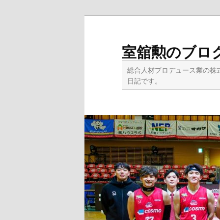
メ
イ
ン
室舘勲のブロ
コ
ン
総合人材プロデュース業の株
テ
日記です。
ン
ツ
へ
移
動