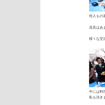
何人もの
花見はあ
様々な交
中には料
私も頂き