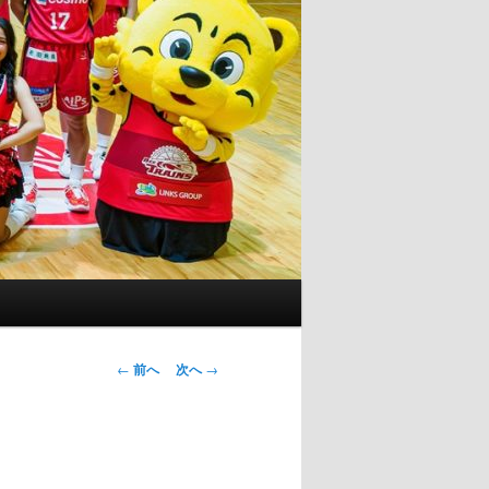
投
←
前へ
次へ
→
稿
ナ
ビ
ゲ