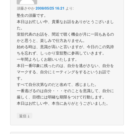
須藤さやか
2008/05/25 16:21
より:
塾生の須藤です。
本日はお忙しい中、貴重なお話をありがとうございまし
た。
室舘代表のお話を、間近で聴く機会が月に一回もあるの
かと思うと、楽しみで仕方ありません。
始める時は、意識が高いと言いますが、今日のこの気持
ちを忘れず、しっかり室舘塾に参画していきます。
一年間よろしくお願いいたします。
本日一番印象に残ったのは、自分を逃がさない、自分を
マークする、自分にミーティングをするというお話で
す。
すべて自分次第なのだと改めて、感じました。
一番逃げるのは自分・・・そのことを意識して、自分に
厳しく、目標には明確な期限をつけて行動します。
本日はお忙しい中、本当にありがとうございました。
↓
返信