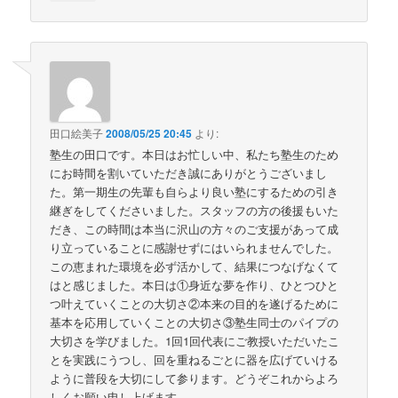
田口絵美子
2008/05/25 20:45
より:
塾生の田口です。本日はお忙しい中、私たち塾生のため
にお時間を割いていただき誠にありがとうございまし
た。第一期生の先輩も自らより良い塾にするための引き
継ぎをしてくださいました。スタッフの方の後援もいた
だき、この時間は本当に沢山の方々のご支援があって成
り立っていることに感謝せずにはいられませんでした。
この恵まれた環境を必ず活かして、結果につなげなくて
はと感じました。本日は①身近な夢を作り、ひとつひと
つ叶えていくことの大切さ②本来の目的を遂げるために
基本を応用していくことの大切さ③塾生同士のパイプの
大切さを学びました。1回1回代表にご教授いただいたこ
とを実践にうつし、回を重ねるごとに器を広げていける
ように普段を大切にして参ります。どうぞこれからよろ
しくお願い申し上げます。