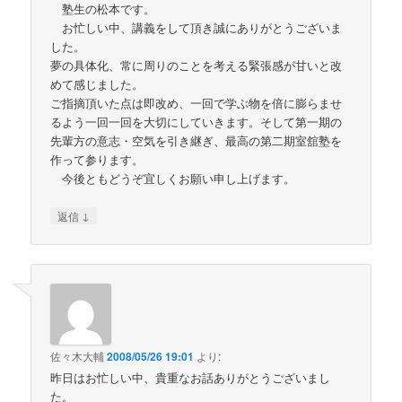
塾生の松本です。
お忙しい中、講義をして頂き誠にありがとうございま
した。
夢の具体化、常に周りのことを考える緊張感が甘いと改
めて感じました。
ご指摘頂いた点は即改め、一回で学ぶ物を倍に膨らませ
るよう一回一回を大切にしていきます。そして第一期の
先輩方の意志・空気を引き継ぎ、最高の第二期室舘塾を
作って参ります。
今後ともどうぞ宜しくお願い申し上げます。
↓
返信
佐々木大輔
2008/05/26 19:01
より:
昨日はお忙しい中、貴重なお話ありがとうございまし
た。