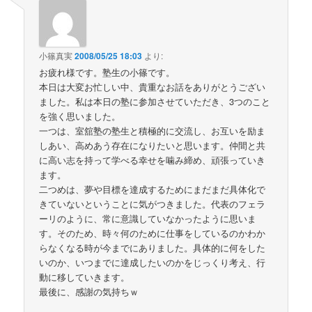
小篠真実
2008/05/25 18:03
より:
お疲れ様です。塾生の小篠です。
本日は大変お忙しい中、貴重なお話をありがとうござい
ました。私は本日の塾に参加させていただき、3つのこと
を強く思いました。
一つは、室舘塾の塾生と積極的に交流し、お互いを励ま
しあい、高めあう存在になりたいと思います。仲間と共
に高い志を持って学べる幸せを噛み締め、頑張っていき
ます。
二つめは、夢や目標を達成するためにまだまだ具体化で
きていないということに気がつきました。代表のフェラ
ーリのように、常に意識していなかったように思いま
す。そのため、時々何のために仕事をしているのかわか
らなくなる時が今までにありました。具体的に何をした
いのか、いつまでに達成したいのかをじっくり考え、行
動に移していきます。
最後に、感謝の気持ちｗ