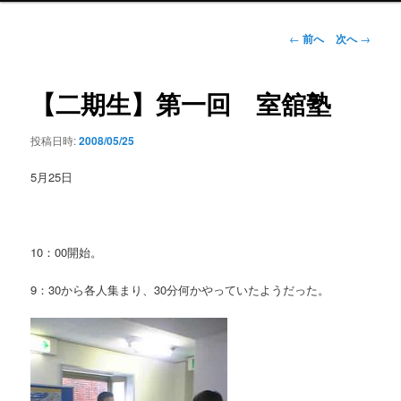
ン
メ
投
←
前へ
次へ
→
ニ
稿
ュ
ナ
ー
ビ
【二期生】第一回 室舘塾
ゲ
ー
投稿日時:
2008/05/25
シ
ョ
5月25日
ン
10：00開始。
9：30から各人集まり、30分何かやっていたようだった。