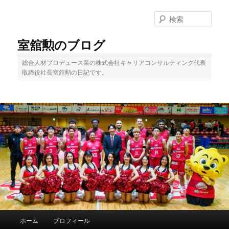
メ
イ
検
ン
索
コ
室舘勲のブログ
ン
テ
総合人材プロデュース業の株式会社キャリアコンサルティング代表
ン
取締役社長室舘勲の日記です。
ツ
へ
移
動
メ
ホーム
プロフィール
イ