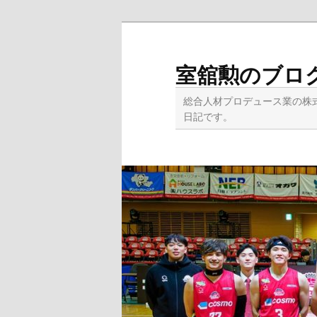
メ
イ
ン
室舘勲のブロ
コ
ン
総合人材プロデュース業の株
テ
日記です。
ン
ツ
へ
移
動