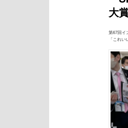
大
第67回イ
「これい