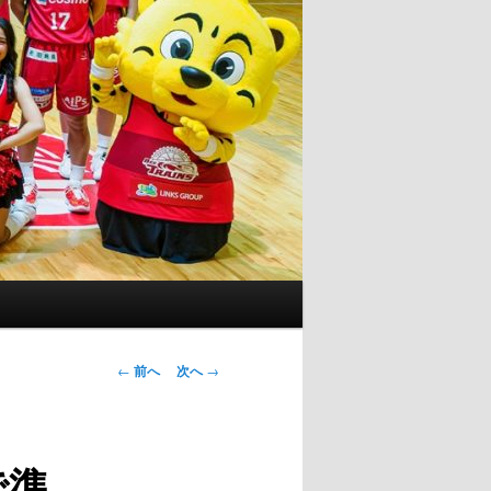
投
←
前へ
次へ
→
稿
ナ
ビ
で準
ゲ