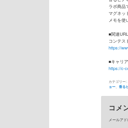
ラボ商品
マグネッ
メモを使
■関連U
コンテス
https://w
■キャリ
https://c
カテゴリー:
ョー
、
香るヒ
コメ
メールアド