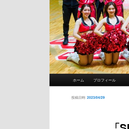
メ
ホーム
プロフィール
イ
ン
メ
投稿日時:
2023/04/29
ニ
ュ
ー
「