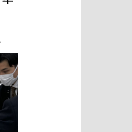
ー
シ
ョ
ン
。