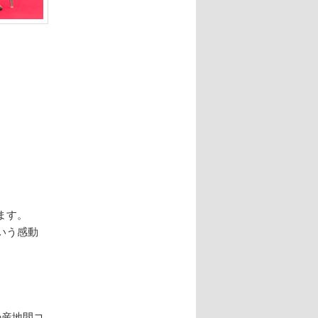
。
ます。
いう感動
の産地間コ