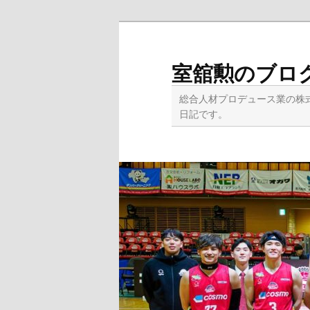
メ
イ
ン
室舘勲のブロ
コ
ン
総合人材プロデュース業の株
テ
日記です。
ン
ツ
へ
移
動