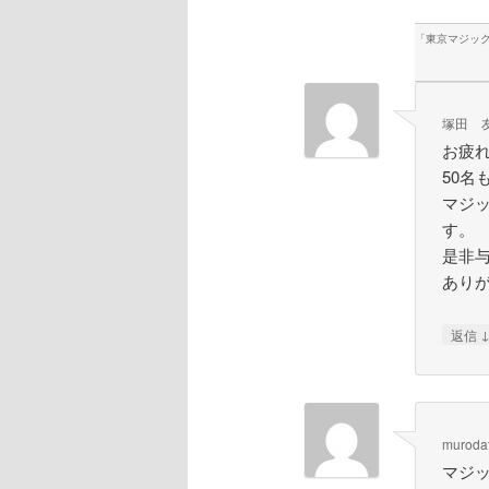
「
東京マジッ
塚田 
お疲
50
マジ
す。
是非
あり
返信
muroda
マジ