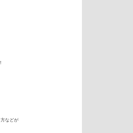
ー
シ
ョ
ン
！
る方などが