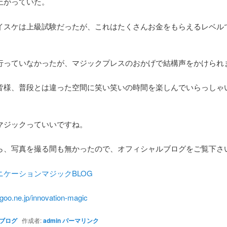
上がっていた。
イスケは上級試験だったが、これはたくさんお金をもらえるレベル
）
行っていなかったが、マジックプレスのおかげで結構声をかけられ
皆様、普段とは違った空間に笑い笑いの時間を楽しんでいらっしゃ
マジックっていいですね。
ら、写真を撮る間も無かったので、オフィシャルブログをご覧下さ
ニケーションマジックBLOG
g.goo.ne.jp/innovation-magic
ブログ
作成者:
admin
パーマリンク