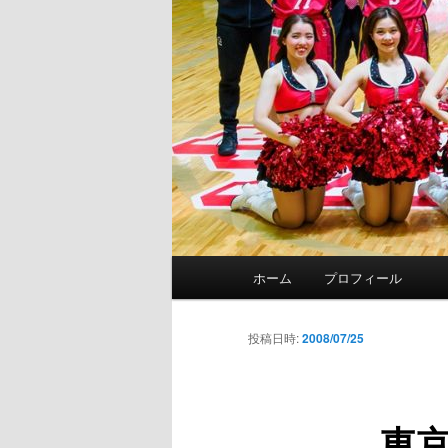
メ
ホーム
プロフィール
イ
ン
メ
投稿日時:
2008/07/25
ニ
ュ
ー
東