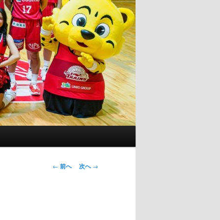
投
←
前へ
次へ
→
稿
ナ
ビ
ゲ