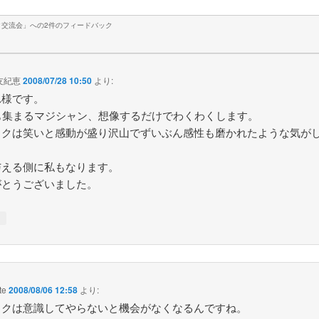
ク交流会
」への2件のフィードバック
友紀恵
2008/07/28 10:50
より:
れ様です。
名も集まるマジシャン、想像するだけでわくわくします。
ックは笑いと感動が盛り沢山でずいぶん感性も磨かれたような気が
与える側に私もなります。
がとうございました。
↓
te
2008/08/06 12:58
より:
ックは意識してやらないと機会がなくなるんですね。