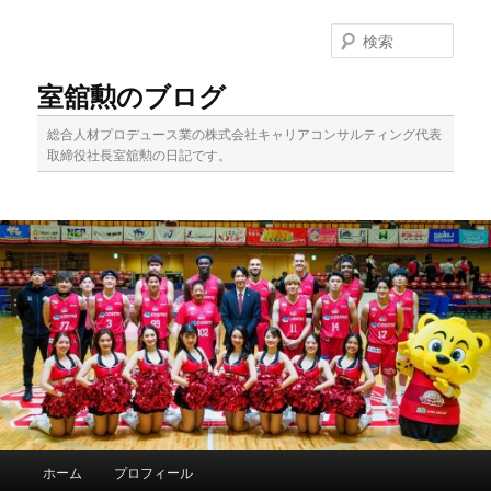
メ
イ
検
ン
索
コ
室舘勲のブログ
ン
テ
総合人材プロデュース業の株式会社キャリアコンサルティング代表
ン
取締役社長室舘勲の日記です。
ツ
へ
移
動
メ
ホーム
プロフィール
イ