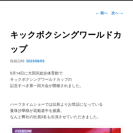
ン
メ
投
←
前へ
次へ
→
ニ
稿
ュ
ナ
ー
ビ
キックボクシングワールドカ
ゲ
ー
ップ
シ
ョ
投稿日時:
2023/06/03
ン
5月14日に大田区総合体育館で
キックボクシングワールドカップの
記念すべき第一回大会が開催されました。
ハーフタイムショーでは以前よりお世話になっている
曼珠沙華様が花魁道中を披露。
なんと弊社の社員3名も出演させていただきました。