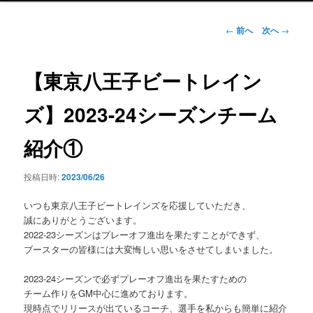
ン
メ
投
←
前へ
次へ
→
ニ
稿
ュ
ナ
ー
ビ
【東京八王子ビートレイン
ゲ
ー
ズ】2023-24シーズンチーム
シ
ョ
紹介①
ン
投稿日時:
2023/06/26
いつも東京八王子ビートレインズを応援していただき、
誠にありがとうございます。
2022-23シーズンはプレーオフ進出を果たすことができず、
ブースターの皆様には大変悔しい思いをさせてしまいました。
2023-24シーズンで必ずプレーオフ進出を果たすための
チーム作りをGM中心に進めております。
現時点でリリースが出ているコーチ、選手を私からも簡単に紹介