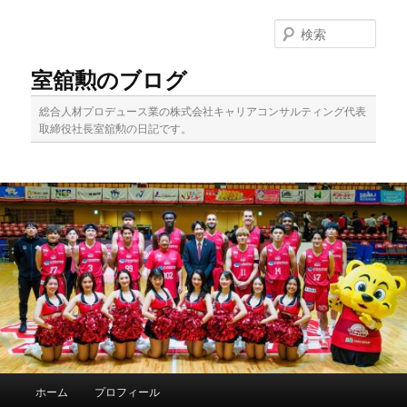
メ
イ
検
ン
索
コ
室舘勲のブログ
ン
テ
総合人材プロデュース業の株式会社キャリアコンサルティング代表
ン
取締役社長室舘勲の日記です。
ツ
へ
移
動
メ
ホーム
プロフィール
イ