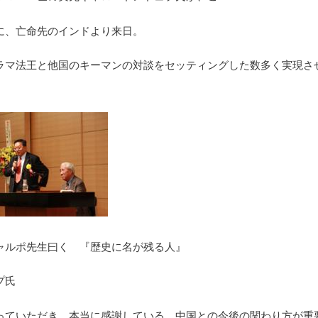
に、亡命先のインドより来日。
ラマ法王と他国のキーマンの対談をセッティングした数多く実現さ
ャルポ先生曰く 『歴史に名が残る人』
プ氏
っていただき、本当に感謝している。中国との今後の関わり方が重