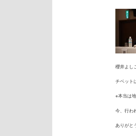
櫻井よし
チベット
※本当は
今、行わ
ありがと