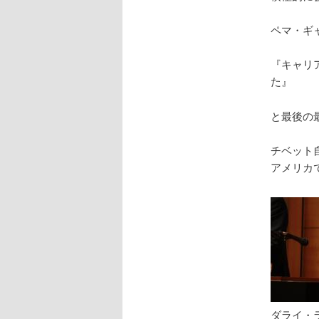
ペマ・ギ
『キャリ
た』
と最後の
チベット
アメリカ
ダライ・