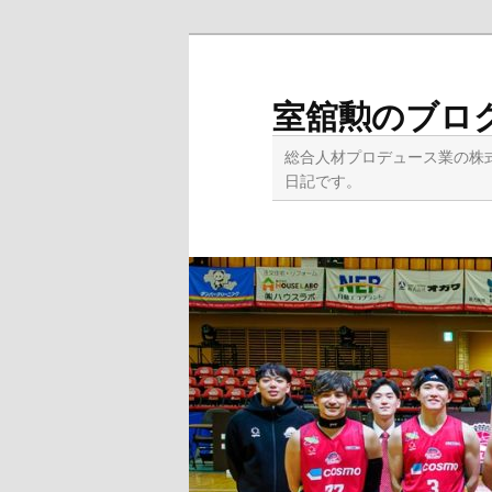
メ
イ
ン
室舘勲のブロ
コ
ン
総合人材プロデュース業の株
テ
日記です。
ン
ツ
へ
移
動