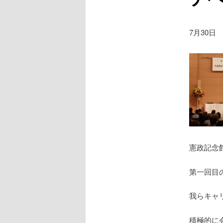
7月30日
憲政記念
第一回目
我らキャ
積極的に