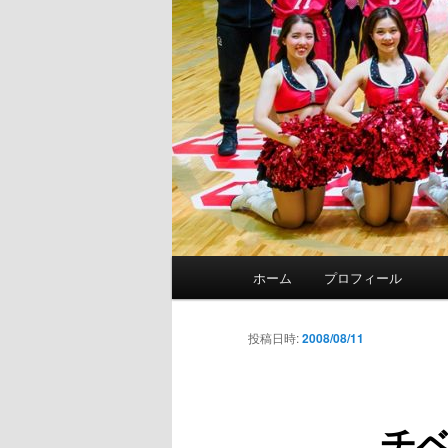
メ
ホーム
プロフィール
イ
ン
メ
投稿日時:
2008/08/11
ニ
ュ
ー
チベ