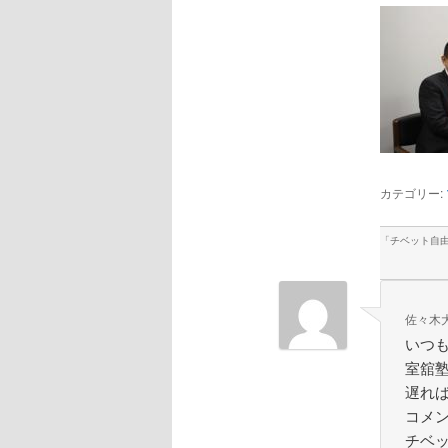
カテゴリー:
「
チベット自由
佐々木
いつ
室舘
遅れ
コメ
チベ