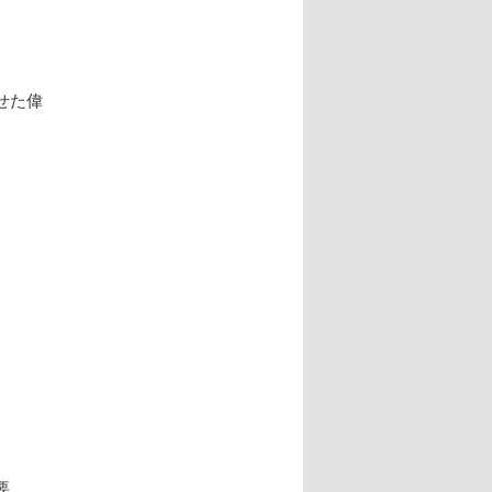
せた偉
要。