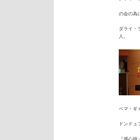
の会の為
ダライ・
人。
ペマ・ギ
ドンドュ
『感心持