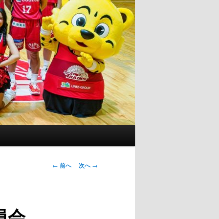
投
←
前へ
次へ
→
稿
ナ
ビ
員会
ゲ