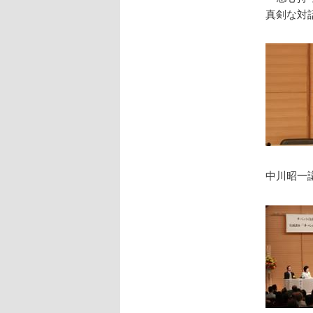
真剣な対
中川昭一