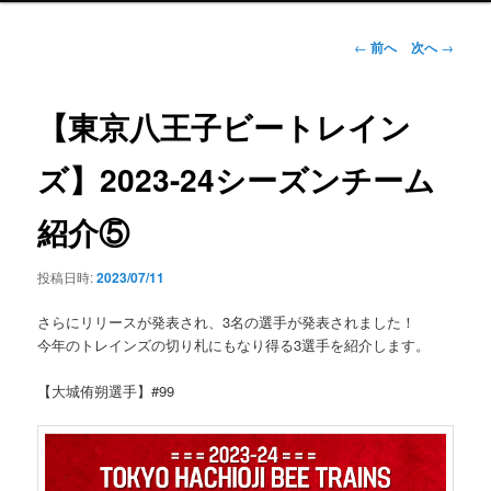
ン
メ
投
←
前へ
次へ
→
ニ
稿
ュ
ナ
ー
ビ
【東京八王子ビートレイン
ゲ
ー
ズ】2023-24シーズンチーム
シ
ョ
紹介⑤
ン
投稿日時:
2023/07/11
さらにリリースが発表され、3名の選手が発表されました！
今年のトレインズの切り札にもなり得る3選手を紹介します。
【大城侑朔選手】#99