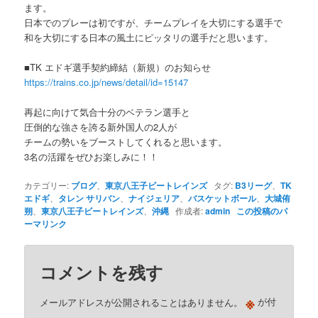
ます。
日本でのプレーは初ですが、チームプレイを大切にする選手で
和を大切にする日本の風土にピッタリの選手だと思います。
■TK エドギ選手契約締結（新規）のお知らせ
https://trains.co.jp/news/detail/id=15147
再起に向けて気合十分のベテラン選手と
圧倒的な強さを誇る新外国人の2人が
チームの勢いをブーストしてくれると思います。
3名の活躍をぜひお楽しみに！！
カテゴリー:
ブログ
、
東京八王子ビートレインズ
タグ:
B3リーグ
、
TK
エドギ
、
タレン サリバン
、
ナイジェリア
、
バスケットボール
、
大城侑
朔
、
東京八王子ビートレインズ
、
沖縄
作成者:
admin
この投稿のパ
ーマリンク
コメントを残す
※
メールアドレスが公開されることはありません。
が付