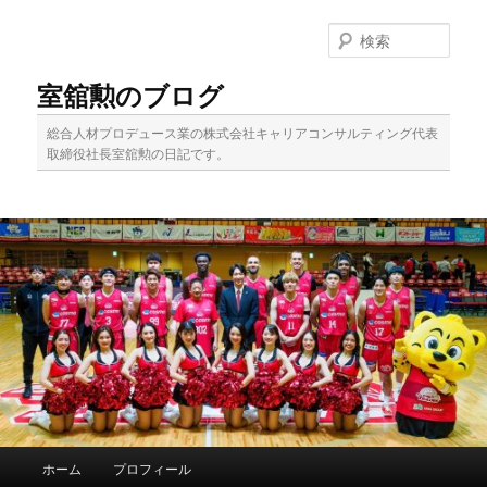
メ
イ
検
ン
索
コ
室舘勲のブログ
ン
テ
総合人材プロデュース業の株式会社キャリアコンサルティング代表
ン
取締役社長室舘勲の日記です。
ツ
へ
移
動
メ
ホーム
プロフィール
イ