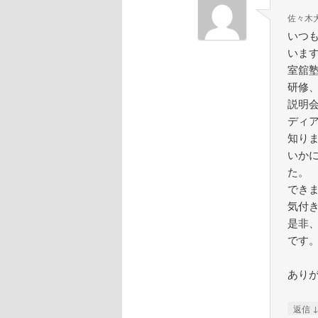
佐々木
いつ
いま
室舘
研修
説明
ディ
知り
いか
た。
でき
気付
是非
です
あり
返信