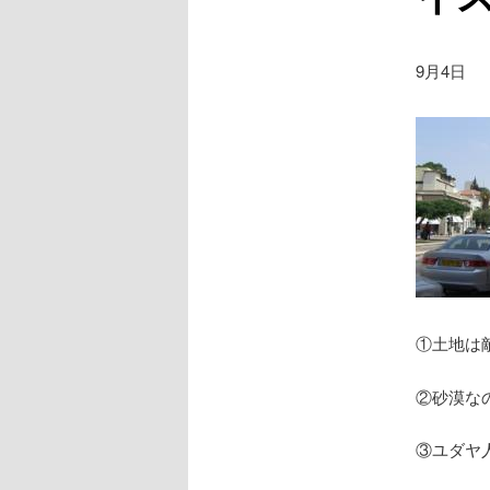
9月4日
①土地は
②砂漠な
③ユダヤ