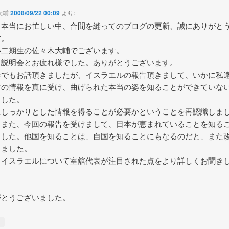
大輔
2008/09/22 00:09
より:
も本当にお忙しい中、合間を縫ってのブログの更新、誠にありがと
す。
塾二期生の佐々木大輔でございます。
、説明会とお疲れ様でした。ありがとうございます。
会でもお話頂きましたが、イスラエルの報告頂きまして、いかに私
アの情報を真に受け、曲げられた本当の姿を知ることができていな
ました。
にしっかりとした情報を得ることが必要かということを再認識しま
 また、今回の報告を受けまして、日本が恵まれていることを知る
ました。他国を知ることは、自国を知ることにもなるのだと、また
きました。
、イスラエルについて室舘代表が注目された点をより詳しくお聞き
。
がとうございました。
↓