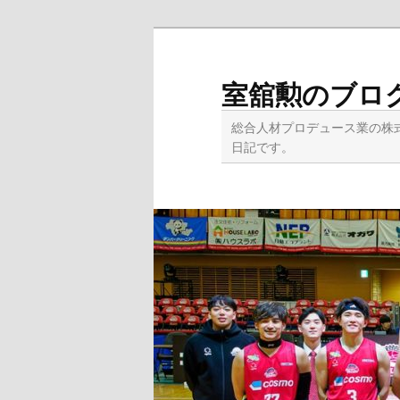
メ
イ
ン
室舘勲のブロ
コ
ン
総合人材プロデュース業の株
テ
日記です。
ン
ツ
へ
移
動