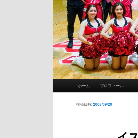
メ
ホーム
プロフィール
イ
ン
メ
投稿日時:
2008/09/20
ニ
ュ
ー
イ