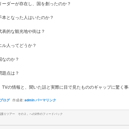
リーダーが存在し、国を創ったのか？
手本となった人はいたのか？
代表的な観光地や街は？
エル人ってどうか？
国なのか？
問題点は？
、TVの情報と、聞いた話と実際に目で見たもののギャップに驚く事
ブログ
作成者:
admin
パーマリンク
国護りツアー その２
」への2件のフィードバック