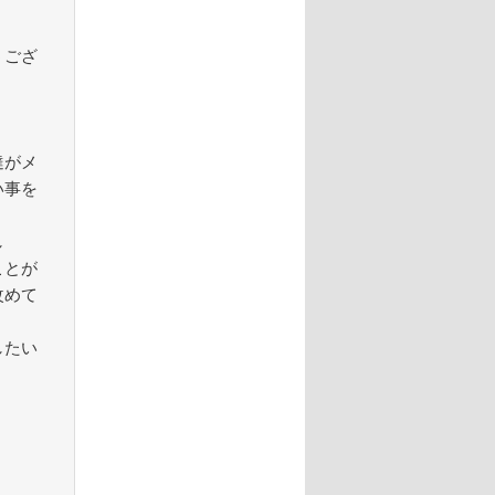
うござ
達がメ
い事を
し
ことが
改めて
したい