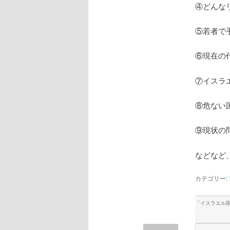
④どんな
⑤若者で
⑥現在の
⑦イスラ
⑧危ない
⑨現状の
などなど
カテゴリー:
「
イスラエル