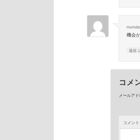
muroda
機会
返信
コメ
メールアド
コメント