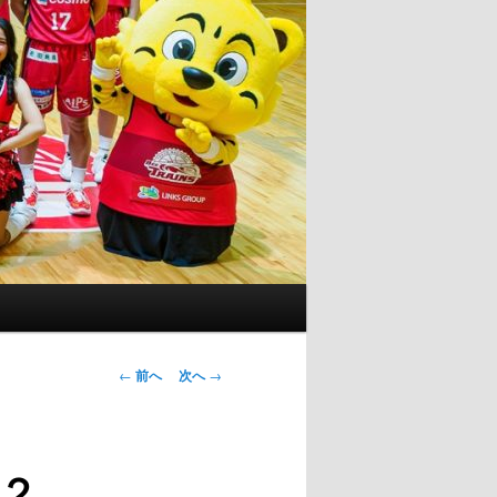
投
←
前へ
次へ
→
稿
ナ
ビ
２
ゲ