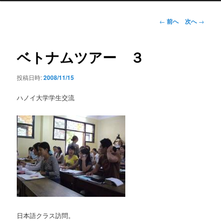
ン
メ
投
←
前へ
次へ
→
ニ
稿
ュ
ナ
ー
ビ
ベトナムツアー ３
ゲ
ー
投稿日時:
2008/11/15
シ
ョ
ハノイ大学学生交流
ン
日本語クラス訪問。