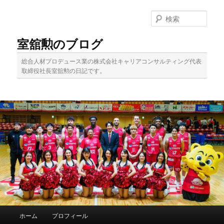
メ
イ
検
ン
索
コ
室舘勲のブログ
ン
テ
総合人材プロデュース業の株式会社キャリアコンサルティング代表
ン
取締役社長室舘勲の日記です。
ツ
へ
移
動
メ
ホーム
プロフィール
イ