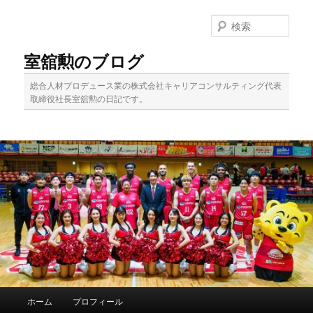
メ
イ
検
ン
索
コ
室舘勲のブログ
ン
テ
総合人材プロデュース業の株式会社キャリアコンサルティング代表
ン
取締役社長室舘勲の日記です。
ツ
へ
移
動
メ
ホーム
プロフィール
イ