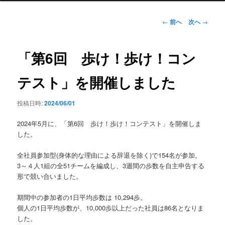
ン
メ
投
←
前へ
次へ
→
ニ
稿
ュ
ナ
ー
ビ
「第6回 歩け！歩け！コン
ゲ
ー
テスト」を開催しました
シ
ョ
投稿日時:
2024/06/01
ン
2024年5月に、「第6回 歩け！歩け！コンテスト」を開催しま
した。
全社員参加型(身体的な理由による辞退を除く)で154名が参加。
3～４人1組の全51チームを編成し、3週間の歩数を自主申告する
形で競い合いました。
期間中の参加者の1日平均歩数は 10,294歩。
個人の1日平均歩数が、10,000歩以上だった社員は86名となりま
した。