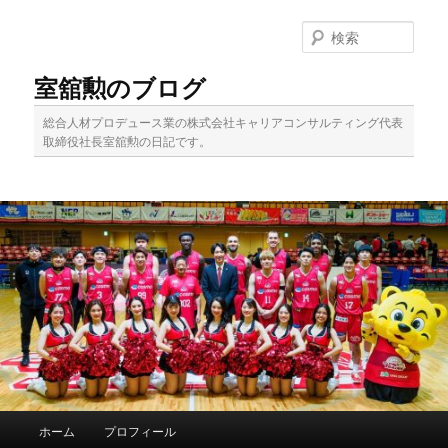
メ
イ
検
ン
索
コ
室舘勲のブログ
ン
テ
総合人材プロデュース業の株式会社キャリアコンサルティング代表
ン
取締役社長室舘勲の日記です。
ツ
へ
移
動
メ
ホーム
プロフィール
イ