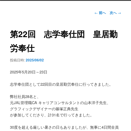
ン
メ
投
←
前へ
次へ
→
ニ
稿
ュ
ナ
ー
ビ
第22回 志学奉仕団 皇居勤
ゲ
ー
労奉仕
シ
ョ
投稿日時:
2025/06/02
ン
2025年5月20日～23日
志学奉仕団として22回目の皇居勤労奉仕に行ってきました。
弊社社員28名と、
元JAL管理職CA キャリアコンサルタントの山本洋子先生、
グラフィックデザイナーの篠塚正典先生
が参加してくださり、計31名で行ってきました。
30度を超える厳しい暑さの日もありましたが、無事に4日間全員