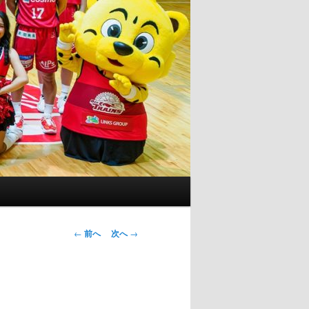
投
←
前へ
次へ
→
稿
ナ
ビ
ゲ