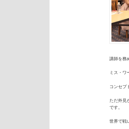
講師を務
ミス・ワ
コンセプトは
ただ外見
です。
世界で戦