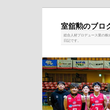
メ
イ
ン
室舘勲のブロ
コ
ン
総合人材プロデュース業の株
テ
日記です。
ン
ツ
へ
移
動