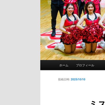
メ
ホーム
プロフィール
イ
ン
メ
投稿日時:
2025/10/10
ニ
ュ
ー
ミ