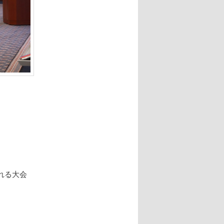
れる大会
。