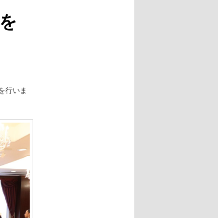
ー
師を
シ
ョ
ン
を行いま