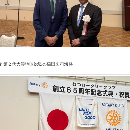
隊 第２代大湊地区総監の稲田丈司海将