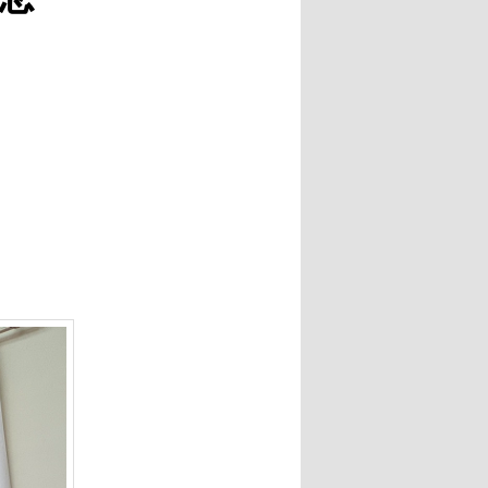
ー
シ
ョ
ン