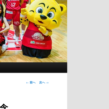
投
←
前へ
次へ
→
稿
ナ
ビ
念
ゲ