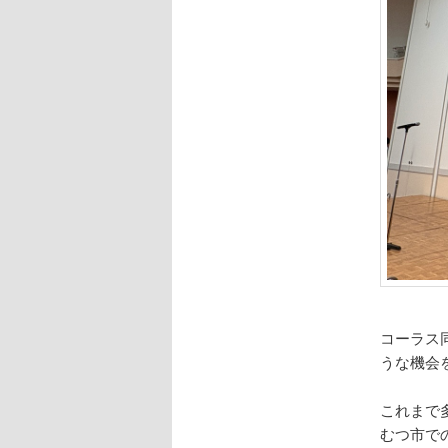
コーラス
うな機会
これまで
むつ市で