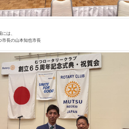
場には、
つ市長の山本知也市長