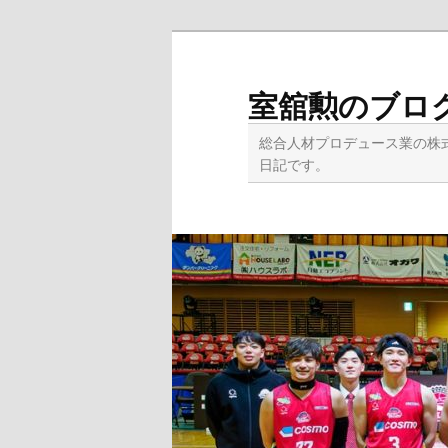
メ
イ
ン
室舘勲のブロ
コ
ン
総合人材プロデュース業の株
テ
日記です。
ン
ツ
へ
移
動