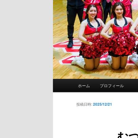
メ
ホーム
プロフィール
イ
ン
メ
投稿日時:
2025/12/21
ニ
ュ
ー
む