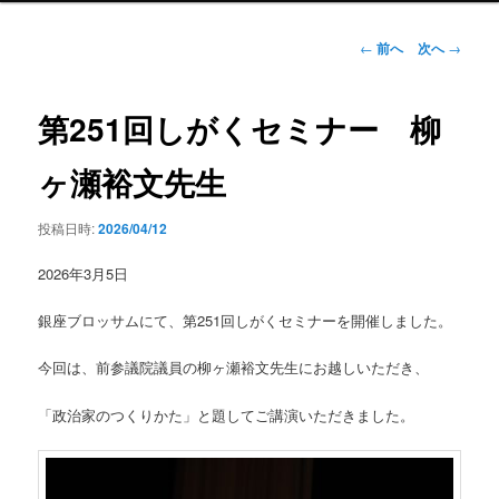
ン
メ
投
←
前へ
次へ
→
ニ
稿
ュ
ナ
ー
ビ
第251回しがくセミナー 柳
ゲ
ー
ヶ瀬裕文先生
シ
ョ
投稿日時:
2026/04/12
ン
2026年3月5日
銀座ブロッサムにて、第251回しがくセミナーを開催しました。
今回は、前参議院議員の柳ヶ瀬裕文先生にお越しいただき、
「政治家のつくりかた」と題してご講演いただきました。