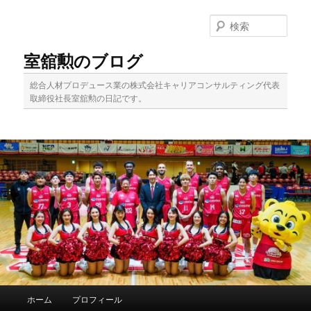
メ
イ
検
ン
索
コ
室舘勲のブログ
ン
テ
総合人材プロデュース業の株式会社キャリアコンサルティング代表
ン
取締役社長室舘勲の日記です。
ツ
へ
移
動
メ
ホーム
プロフィール
イ