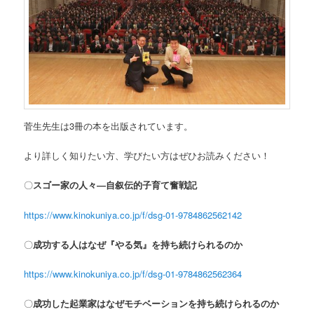
菅生先生は3冊の本を出版されています。
より詳しく知りたい方、学びたい方はぜひお読みください！
〇
スゴー家の人々―自叙伝的子育て奮戦記
https://www.kinokuniya.co.jp/f/dsg-01-9784862562142
〇
成功する人はなぜ『やる気』を持ち続けられるのか
https://www.kinokuniya.co.jp/f/dsg-01-9784862562364
〇
成功した起業家はなぜモチベーションを持ち続けられるのか