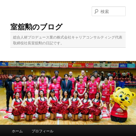
メ
サ
イ
ブ
検
ン
コ
索
コ
ン
室舘勲のブログ
ン
テ
テ
ン
総合人材プロデュース業の株式会社キャリアコンサルティング代表
ン
ツ
取締役社長室舘勲の日記です。
ツ
へ
へ
移
移
動
動
メ
ホーム
プロフィール
イ