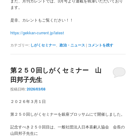
また、月刊カレントでは、3月号より連載を執筆いただいており
ます。
是非、カレントもご覧ください！！
https://gekkan-current.jp/latest
カテゴリー:
しがくセミナー
、
政治・ニュース
|
コメントを残す
第２５０回しがくセミナー 山
田邦子先生
投稿日時:
2026/03/08
２０２６年３月１日
第２５０回しがくセミナーを銀座ブロッサムにて開催しました。
記念すべき２５０回目は、一般社団法人日本喜劇人協会 会長の
山田邦子先生に