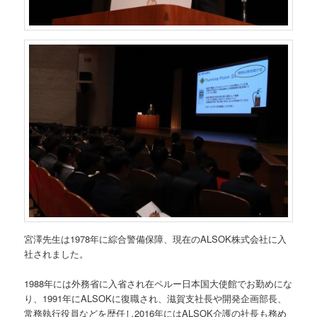
宮澤先生は1978年に綜合警備保障、現在のALSOK株式会社に入
社されました。
1988年には外務省に入省され在ペルー日本国大使館でお勤めにな
り、1991年にALSOKに復職され、滋賀支社長や開発企画部長、
常務執行役員などを歴任し2016年にはALSOK介護の社長も務め