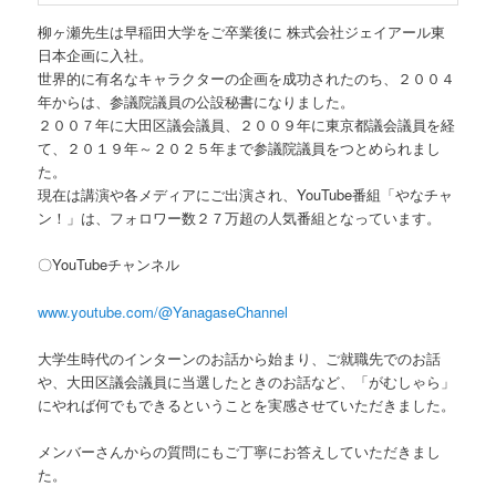
柳ヶ瀬先生は早稲田大学をご卒業後に 株式会社ジェイアール東
日本企画に入社。
世界的に有名なキャラクターの企画を成功されたのち、２００４
年からは、参議院議員の公設秘書になりました。
２００７年に大田区議会議員、２００９年に東京都議会議員を経
て、２０１９年～２０２５年まで参議院議員をつとめられまし
た。
現在は講演や各メディアにご出演され、YouTube番組「やなチャ
ン！」は、フォロワー数２７万超の人気番組となっています。
〇YouTubeチャンネル
www.youtube.com/@YanagaseChannel
大学生時代のインターンのお話から始まり、ご就職先でのお話
や、大田区議会議員に当選したときのお話など、「がむしゃら」
にやれば何でもできるということを実感させていただきました。
メンバーさんからの質問にもご丁寧にお答えしていただきまし
た。