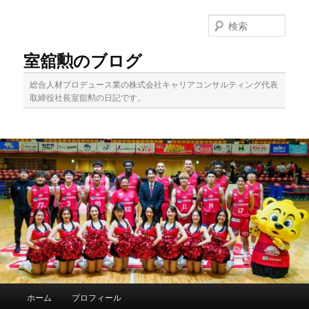
メ
イ
検
ン
索
コ
室舘勲のブログ
ン
テ
総合人材プロデュース業の株式会社キャリアコンサルティング代表
ン
取締役社長室舘勲の日記です。
ツ
へ
移
動
メ
ホーム
プロフィール
イ