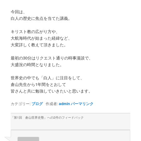
今回は、
白人の歴史に焦点を当てた講義。
キリスト教の広がり方や、
大航海時代が始まった経緯など、
大変詳しく教えて頂きました。
最初の30分はリクエスト通りの時事漫談で、
大盛況の時間となりました。
世界史の中でも「白人」に注目をして、
倉山先生から1年間をとおして
皆さんと共に勉強していきたいと思います。
カテゴリー:
ブログ
作成者:
admin
パーマリンク
「
第1回 倉山世界史塾
」への2件のフィードバック