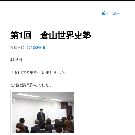
ン
メ
投
←
前へ
次へ
→
ニ
稿
ュ
ナ
ー
ビ
第1回 倉山世界史塾
ゲ
ー
投稿日時:
2013/04/15
シ
ョ
4月6日
ン
「倉山世界史塾」始まりました。
会場は満員御礼でした。