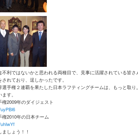
は不利ではないかと思われる両種目で、見事に活躍されている皆さ
をされており、逞しかったです。
界選手権２連覇を果たした日本ラフティングチームは、もっと取り
います。
権2009年のダイジェスト
ly/uyPBl6
権2010年の日本チーム
ly/uhIwYf
しましょう！！