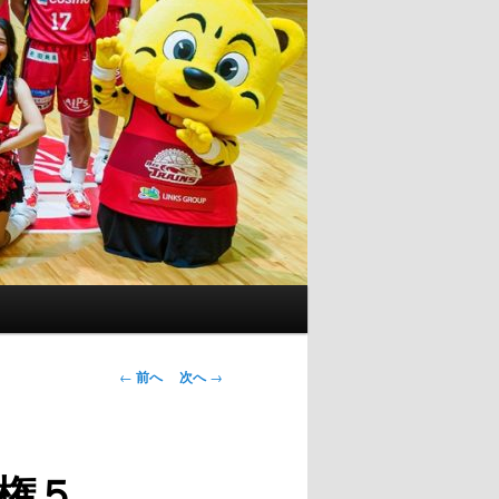
投
←
前へ
次へ
→
稿
ナ
ビ
権５
ゲ