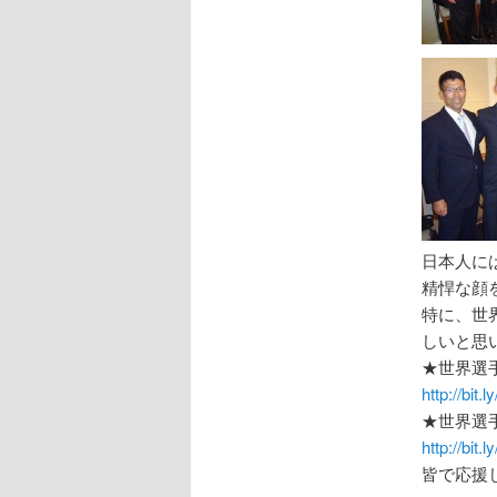
日本人に
精悍な顔
特に、世
しいと思
★世界選手
http://bit.
★世界選手
http://bit.
皆で応援