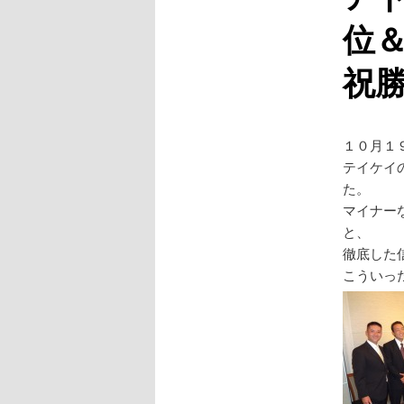
位
祝
１０月１
テイケイ
た。
マイナー
と、
徹底した
こういっ