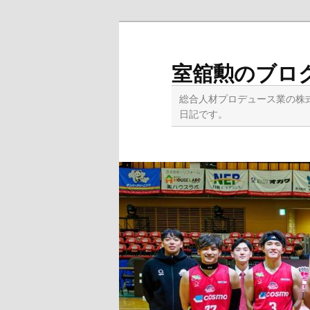
メ
イ
ン
室舘勲のブロ
コ
ン
総合人材プロデュース業の株
テ
日記です。
ン
ツ
へ
移
動