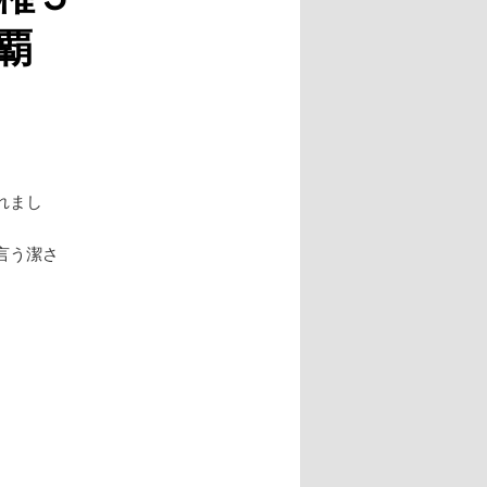
ー
連覇
シ
ョ
ン
れまし
言う潔さ