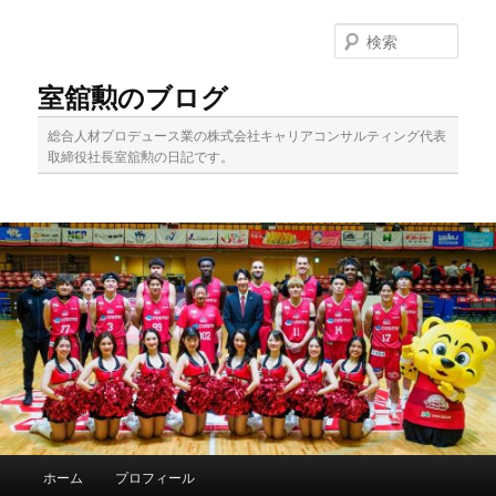
メ
イ
検
ン
索
コ
室舘勲のブログ
ン
テ
総合人材プロデュース業の株式会社キャリアコンサルティング代表
ン
取締役社長室舘勲の日記です。
ツ
へ
移
動
メ
ホーム
プロフィール
イ