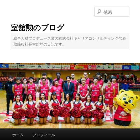
メ
イ
検
ン
索
コ
室舘勲のブログ
ン
テ
総合人材プロデュース業の株式会社キャリアコンサルティング代表
ン
取締役社長室舘勲の日記です。
ツ
へ
移
動
メ
ホーム
プロフィール
イ