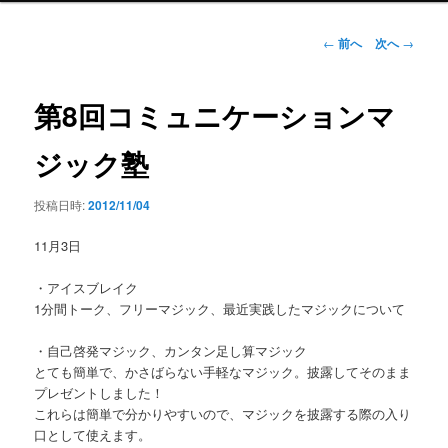
ン
メ
投
←
前へ
次へ
→
ニ
稿
ュ
ナ
ー
ビ
第8回コミュニケーションマ
ゲ
ー
ジック塾
シ
ョ
投稿日時:
2012/11/04
ン
11月3日
・アイスブレイク
1分間トーク、フリーマジック、最近実践したマジックについて
・自己啓発マジック、カンタン足し算マジック
とても簡単で、かさばらない手軽なマジック。披露してそのまま
プレゼントしました！
これらは簡単で分かりやすいので、マジックを披露する際の入り
口として使えます。