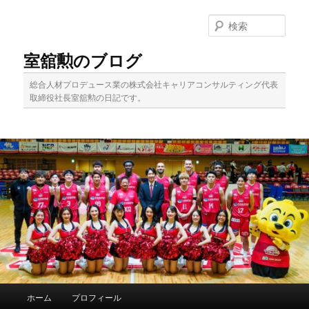
メ
イ
検
ン
索
コ
室舘勲のブログ
ン
テ
総合人材プロデュース業の株式会社キャリアコンサルティング代表
ン
取締役社長室舘勲の日記です。
ツ
へ
移
動
メ
ホーム
プロフィール
イ