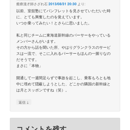
癒療漫才師さざれ石
2013/08/31 20:30
より:
以前、室舘塾にてパンフレットを見させていただいた時
に、とても興奮したのを覚えています。
いつか乗ってみたい！とさらに思いました。
私と同じチームに東海道新幹線のパーサーをやっている
メンバーさんがいます。
その方から話を聞いた所、やはりグランクラスのサービ
スは一流で、そこに入れるパーサーもほんの一握りなの
だそうです。
まさに「本物」
開通して一週間足らずで事故を起こし、乗客もろとも地
中に埋めて隠蔽しようとした、どこかの隣国の新幹線と
は月とスッポンですね（笑）。
↓
返信
コメントを残す