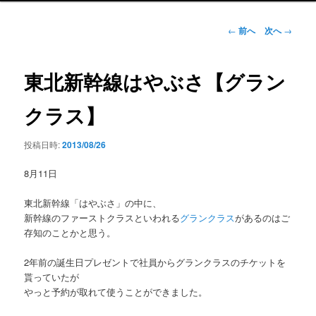
ン
メ
投
←
前へ
次へ
→
ニ
稿
ュ
ナ
ー
ビ
東北新幹線はやぶさ【グラン
ゲ
ー
クラス】
シ
ョ
投稿日時:
2013/08/26
ン
8月11日
東北新幹線「はやぶさ」の中に、
新幹線のファーストクラスといわれる
グランクラス
があるのはご
存知のことかと思う。
2年前の誕生日プレゼントで社員からグランクラスのチケットを
貰っていたが
やっと予約が取れて使うことができました。