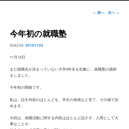
ン
メ
投
←
前へ
次へ
→
ニ
稿
ュ
ナ
ー
ビ
今年初の就職塾
ゲ
ー
投稿日時:
2012/11/24
シ
ョ
11月12日
ン
まだ就職先が決まっていない大学4年生を対象に、就職塾の講師
をしました。
今年初の開催です。
私は、話す内容のほとんどを、学生の表情など見て、その場で決
めます。
今回は、就職活動に関する内容はほとんど話さず、人間として大
事なことや、