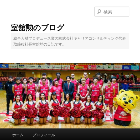
メ
イ
検
ン
索
コ
室舘勲のブログ
ン
テ
総合人材プロデュース業の株式会社キャリアコンサルティング代表
ン
取締役社長室舘勲の日記です。
ツ
へ
移
動
メ
ホーム
プロフィール
イ