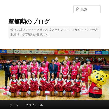
メ
イ
検
ン
索
コ
室舘勲のブログ
ン
テ
総合人材プロデュース業の株式会社キャリアコンサルティング代表
ン
取締役社長室舘勲の日記です。
ツ
へ
移
動
メ
ホーム
プロフィール
イ