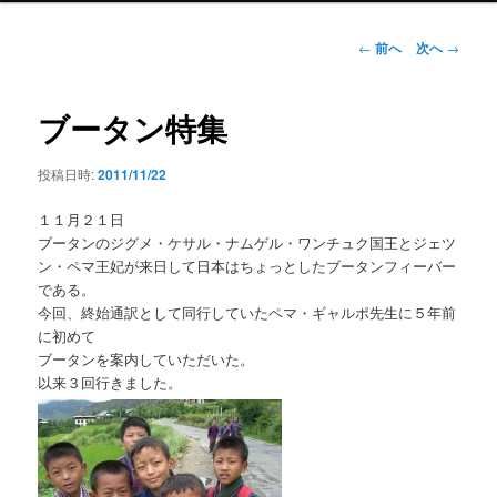
ン
メ
投
←
前へ
次へ
→
ニ
稿
ュ
ナ
ー
ビ
ブータン特集
ゲ
ー
投稿日時:
2011/11/22
シ
ョ
１１月２１日
ン
ブータンのジグメ・ケサル・ナムゲル・ワンチュク国王とジェツ
ン・ペマ王妃が来日して日本はちょっとしたブータンフィーバー
である。
今回、終始通訳として同行していたペマ・ギャルポ先生に５年前
に初めて
ブータンを案内していただいた。
以来３回行きました。