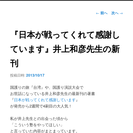
ン
メ
投
←
前へ
次へ
→
ニ
稿
ュ
ナ
ー
ビ
『日本が戦ってくれて感謝し
ゲ
ー
ています』井上和彦先生の新
シ
ョ
刊
ン
投稿日時:
2013/10/17
国護りの旅『台湾』や、国護り演説大会で
お世話になっている井上和彦先生の最新刊の著書
『
日本が戦ってくれて感謝しています
』
が発売から2週間で4刷目の大人気！
私が井上先生との出会った頃から
「こういう塾をやってほしい」
と言っていた内容がまとまっています。