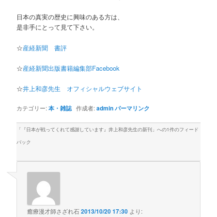
日本の真実の歴史に興味のある方は、
是非手にとって見て下さい。
☆
産経新聞 書評
☆
産経新聞出版書籍編集部Facebook
☆
井上和彦先生 オフィシャルウェブサイト
カテゴリー:
本・雑誌
作成者:
admin
パーマリンク
「
『日本が戦ってくれて感謝しています』井上和彦先生の新刊
」への1件のフィード
バック
癒療漫才師さざれ石
2013/10/20 17:30
より: