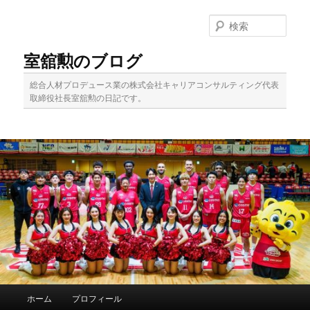
メ
イ
検
ン
索
コ
室舘勲のブログ
ン
テ
総合人材プロデュース業の株式会社キャリアコンサルティング代表
ン
取締役社長室舘勲の日記です。
ツ
へ
移
動
メ
ホーム
プロフィール
イ