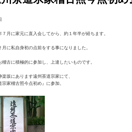
日
年７月に家元に直入会してから、約１年半が経ちます。
２月に私自身初の点前をする事になりました。
お稽古に積極的に参加し、上達したいものです。
神楽坂にあります遠州茶道宗家にて、
道宗家稽古照今点初め』に参加。