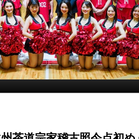
遠州茶道宗家稽古照今点初め