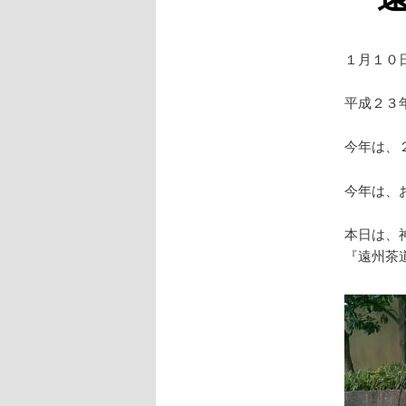
１月１０
平成２３
今年は、
今年は、
本日は、
『遠州茶