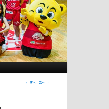
投
←
前へ
次へ
→
稿
ナ
ビ
』
ゲ