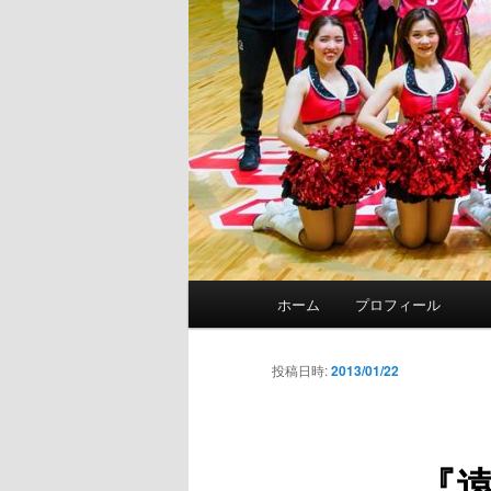
メ
ホーム
プロフィール
イ
ン
メ
投稿日時:
2013/01/22
ニ
ュ
ー
『