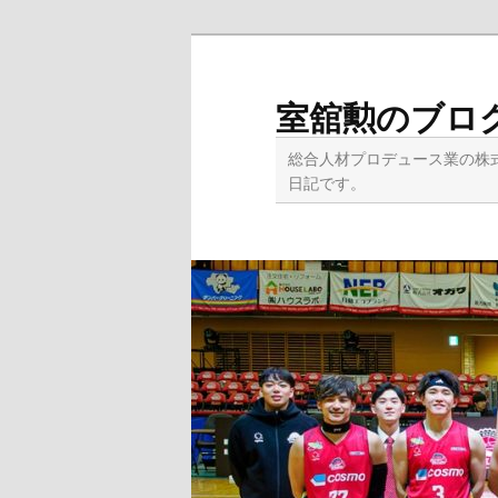
メ
イ
ン
室舘勲のブロ
コ
ン
総合人材プロデュース業の株
テ
日記です。
ン
ツ
へ
移
動