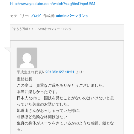
http://www.youtube.com/watch?v=g8bsDhpoU8M
カテゴリー:
ブログ
作成者:
admin
パーマリンク
「
すもう万歳！！
」への5件のフィードバック
平成生まれ代表N
2013/01/27 18:21
より:
室舘社長
この度は、貴重なご縁をありがとうございました。
本当に楽しかったです。
日本人なのに、国技を見たことがないのはいけないと思
っていた矢先のお誘いでした。
旭道山さんがおっしゃっていた様に、
相撲ほど危険な格闘技はない
生身の身体がスーツをきているかのような感覚、鎧とな
る。