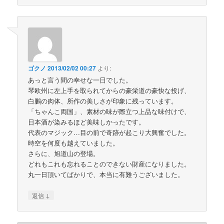
ゴクノ
2013/02/02 00:27
より:
あっと言う間の幸せな一日でした。
琴欧州に左上手を取られてからの豪栄道の豪快な投げ、
白鵬の肉体、所作の美しさが印象に残っています。
「ちゃんこ両国」、素材の味が際立つ上品な味付けで、
日本酒が染みるほど美味しかったです。
代表のマジック…目の前で奇跡が起こり大興奮でした。
時空を何度も越えていました。
さらに、旭道山の登場。
どれもこれも忘れることのできない財産になりました。
丸一日頂いてばかりで、本当に有難うございました。
↓
返信