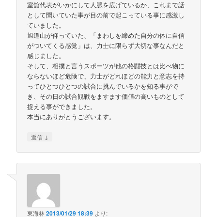
室舘代表がいかにして人脈を広げているか、これまで話
として聞いていた事が目の前で起こっている事に感激し
ていました。
旭道山が仰っていた、「まわしを締めた自分の体に自信
がついてくる感覚」は、力士に限らず大切な事なんだと
感じました。
そして、相撲と言うスポーツが他の格闘技とは比べ物に
ならないほど危険で、力士がどれほどの能力と意志を持
ってひとつひとつの試合に挑んでいるかを知る事がで
き、その日の試合観戦をますます価値の高いものとして
捉える事ができました。
本当にありがとうございます。
↓
返信
東海林
2013/01/29 18:39
より: