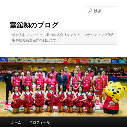
メ
イ
検
ン
索
コ
室舘勲のブログ
ン
テ
総合人材プロデュース業の株式会社キャリアコンサルティング代表
ン
取締役社長室舘勲の日記です。
ツ
へ
移
動
メ
ホーム
プロフィール
イ