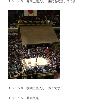
１５：４５ 幕内土俵入り 更にもの凄い体つき
１５：５０ 横綱土俵入り カミです！！
１６：１５ 幕内取組