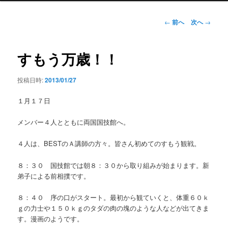
ン
メ
投
←
前へ
次へ
→
ニ
稿
ュ
ナ
ー
ビ
すもう万歳！！
ゲ
ー
投稿日時:
2013/01/27
シ
ョ
１月１７日
ン
メンバー４人とともに両国国技館へ。
４人は、BESTのＡ講師の方々。皆さん初めてのすもう観戦。
８：３０ 国技館では朝８：３０から取り組みが始まります。新
弟子による前相撲です。
８：４０ 序の口がスタート。最初から観ていくと、体重６０ｋ
ｇの力士や１５０ｋｇのタダの肉の塊のような人などが出てきま
す。漫画のようです。