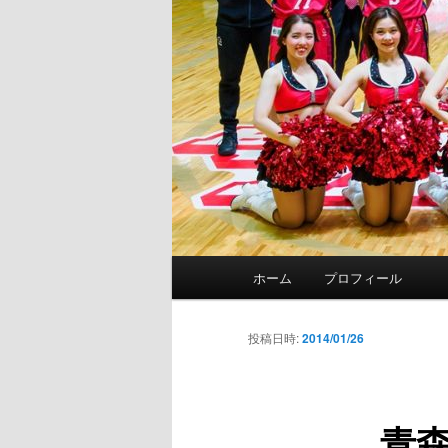
メ
ホーム
プロフィール
イ
ン
メ
投稿日時:
2014/01/26
ニ
ュ
ー
青