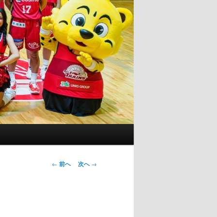
投
←
前へ
次へ
→
稿
ナ
ビ
ゲ