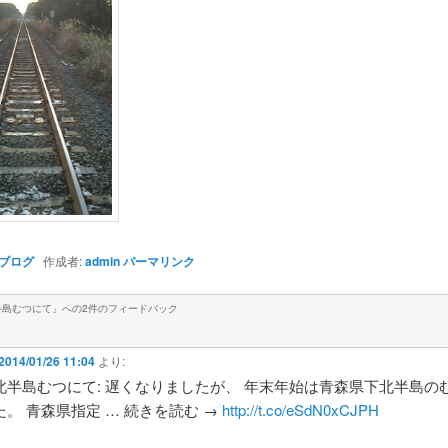
ブログ
作成者:
admin
パーマリンク
半島むつにて
」への2件のフィードバック
2014/01/26 11:04
より:
北半島むつにて: 遅くなりましたが、 年末年始は青森県下北半島の
。 青森県指定 … 続きを読む →
http://t.co/eSdN0xCJPH