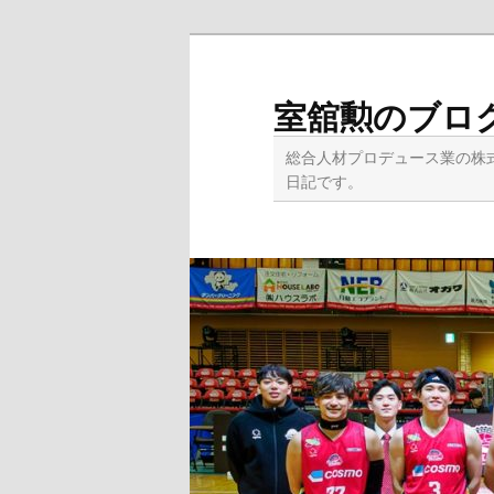
メ
イ
ン
室舘勲のブロ
コ
ン
総合人材プロデュース業の株
テ
日記です。
ン
ツ
へ
移
動