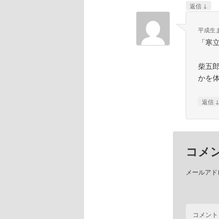
↓
返信
平成生
「寒
柴五
かを
返信
コメ
メールアド
コメント