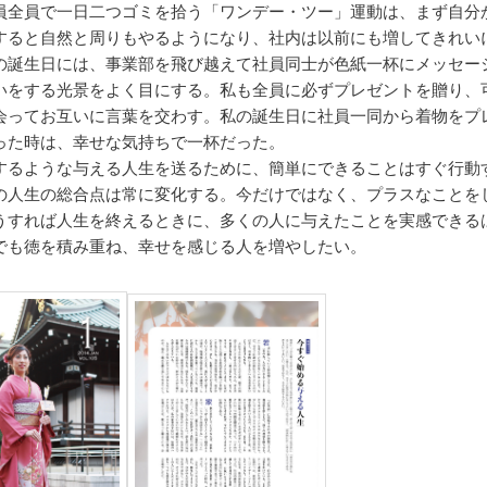
員全員で一日二つゴミを拾う「ワンデー・ツー」運動は、まず自分
すると自然と周りもやるようになり、社内は以前にも増してきれい
の誕生日には、事業部を飛び越えて社員同士が色紙一杯にメッセー
いをする光景をよく目にする。私も全員に必ずプレゼントを贈り、
会ってお互いに言葉を交わす。私の誕生日に社員一同から着物をプ
った時は、幸せな気持ちで一杯だった。
するような与える人生を送るために、簡単にできることはすぐ行動
の人生の総合点は常に変化する。今だけではなく、プラスなことを
うすれば人生を終えるときに、多くの人に与えたことを実感できる
でも徳を積み重ね、幸せを感じる人を増やしたい。