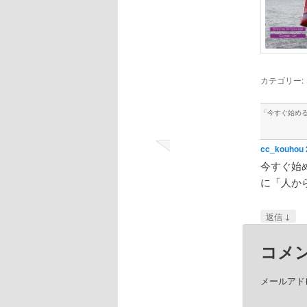
カテゴリー:
「
今すぐ始め
cc_kouhou
今すぐ始め
に「人から
↓
返信
コメ
メールアド