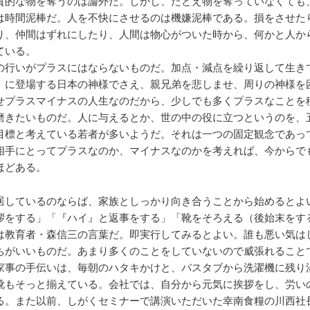
質的な物を奪うのは論外だ。しかし、たとえ物を奪っていなくても
は時間泥棒だ。人を不快にさせるのは機嫌泥棒である。損をさせた
り、仲間はずれにしたり、人間は物心がついた時から、何かと人か
ている。
の行いがプラスにはならないものだ。加点・減点を繰り返して生き
』に登場する日本の神様でさえ、親兄弟を悲しませ、周りの神様を
せプラスマイナスの人生なのだから、少しでも多くプラスなことを
磨きたいものだ。人に与えるとか、世の中の役に立つというのを、
目標と考えている若者が多いようだ。それは一つの固定観念であっ
相手にとってプラスなのか、マイナスなのかを考えれば、今からで
ほどある。
居しているのならば、家族としっかり向き合うことから始めるとよ
拶をする」「『ハイ』と返事をする」「靴をそろえる（後始末をす
は教育者・森信三の言葉だ。即実行してみるとよい。誰も悪い気は
ちがいいものだ。あまり多くのことをしていないので威張れること
家事の手伝いは、毎朝のハタキかけと、バスタブから洗濯機に残り
靴もそっと揃えている。会社では、自分から元気に挨拶をし、労い
る。また以前、しがくセミナーで講演いただいた幸南食糧の川西社