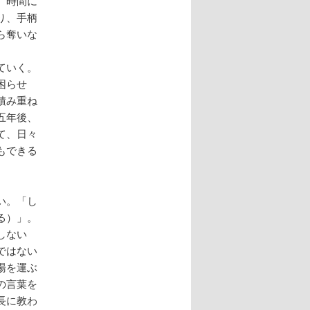
、時間に
り、手柄
ら奪いな
ていく。
困らせ
積み重ね
五年後、
て、日々
もできる
い。「し
る）」。
しない
ではない
湯を運ぶ
の言葉を
長に教わ