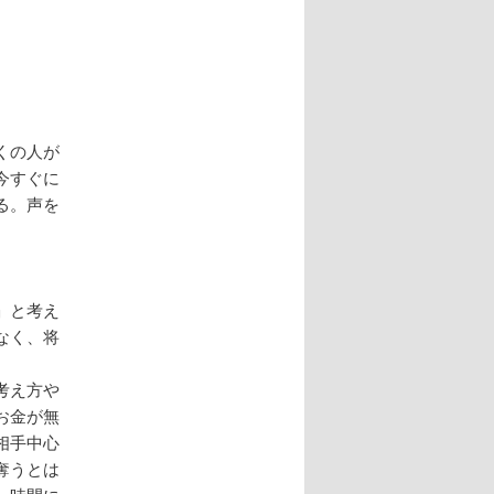
ー
シ
ョ
ン
くの人が
今すぐに
る。声を
」と考え
なく、将
考え方や
お金が無
相手中心
奪うとは