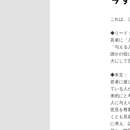
これは、
◆リード
若者に「
「与える
誰かの役
大にして
◆本文：
若者に接
ている人
来的にと
人に与え
意見を尊
くとも見
に考え、