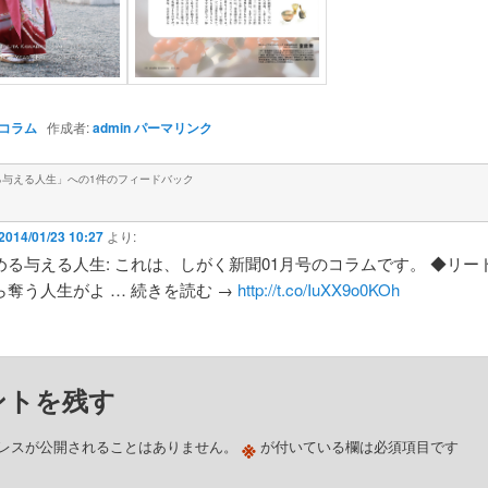
コラム
作成者:
admin
パーマリンク
る与える人生
」への1件のフィードバック
2014/01/23 10:27
より:
る与える人生: これは、しがく新聞01月号のコラムです。 ◆リー
奪う人生がよ … 続きを読む →
http://t.co/IuXX9o0KOh
ントを残す
※
レスが公開されることはありません。
が付いている欄は必須項目です