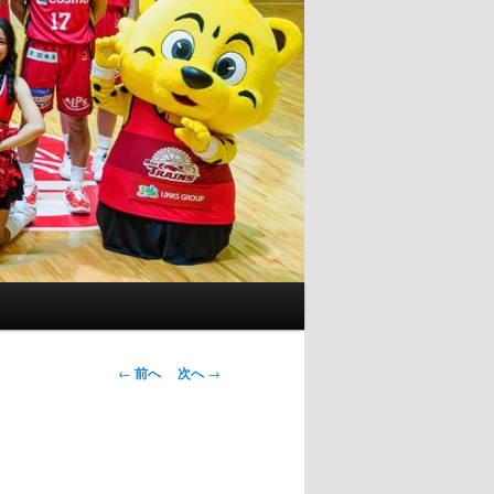
投
←
前へ
次へ
→
稿
ナ
ビ
ゲ