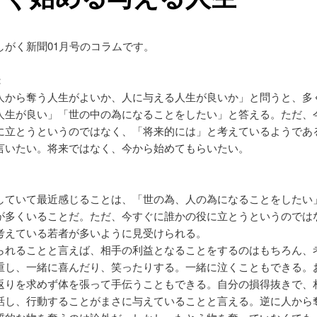
しがく新聞01月号のコラムです。
：
人から奪う人生がよいか、人に与える人生が良いか」と問うと、多
人生が良い」「世の中の為になることをしたい」と答える。ただ、
に立とうというのではなく、「将来的には」と考えているようであ
言いたい。将来ではなく、今から始めてもらいたい。
していて最近感じることは、「世の為、人の為になることをしたい
が多くいることだ。ただ、今すぐに誰かの役に立とうというのでは
考えている若者が多いように見受けられる。
られることと言えば、相手の利益となることをするのはもちろん、
重し、一緒に喜んだり、笑ったりする。一緒に泣くこともできる。
返りを求めず体を張って手伝うこともできる。自分の損得抜きで、
話し、行動することがまさに与えていることと言える。逆に人から