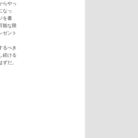
からやっ
になっ
ジを書
可能な限
レゼント
するべき
し続ける
はずだ。