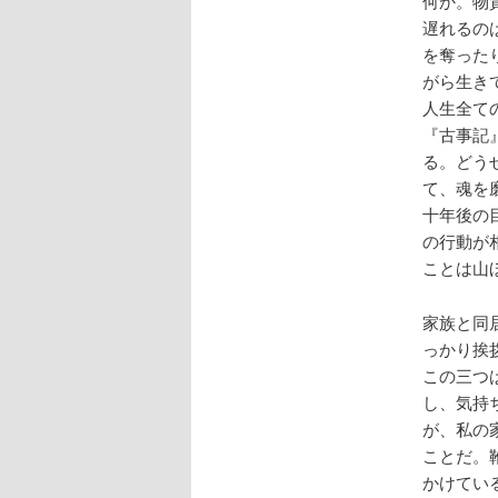
何か。物
遅れるの
を奪った
がら生き
人生全て
『古事記
る。どう
て、魂を
十年後の
の行動が
ことは山
家族と同
っかり挨
この三つ
し、気持
が、私の
ことだ。
かけてい