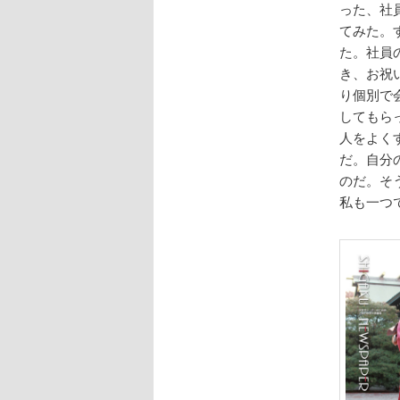
った、社
てみた。
た。社員
き、お祝
り個別で
してもら
人をよく
だ。自分
のだ。そ
私も一つ