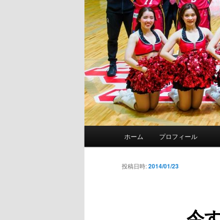
メ
ホーム
プロフィール
イ
ン
メ
投稿日時:
2014/01/23
ニ
ュ
ー
今