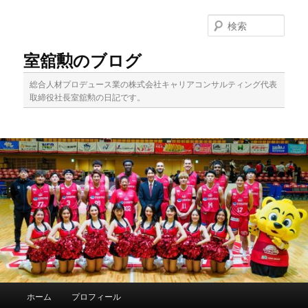
メ
イ
検
ン
索
コ
室舘勲のブログ
ン
テ
総合人材プロデュース業の株式会社キャリアコンサルティング代表
ン
取締役社長室舘勲の日記です。
ツ
へ
移
動
メ
ホーム
プロフィール
イ