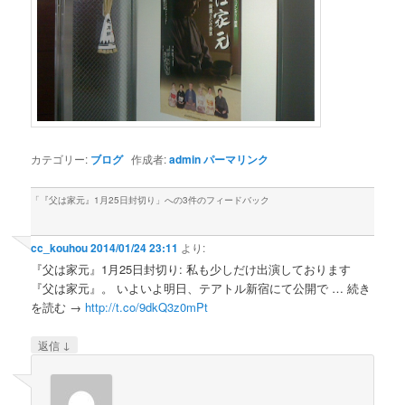
カテゴリー:
ブログ
作成者:
admin
パーマリンク
「
『父は家元』1月25日封切り
」への3件のフィードバック
cc_kouhou
2014/01/24 23:11
より:
『父は家元』1月25日封切り: 私も少しだけ出演しております
『父は家元』。 いよいよ明日、テアトル新宿にて公開で … 続き
を読む →
http://t.co/9dkQ3z0mPt
↓
返信