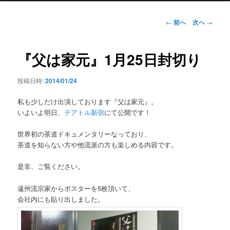
ン
メ
投
←
前へ
次へ
→
ニ
稿
ュ
ナ
ー
ビ
『父は家元』1月25日封切り
ゲ
ー
投稿日時:
2014/01/24
シ
ョ
私も少しだけ出演しております『父は家元』。
ン
いよいよ明日、
テアトル新宿
にて公開です！
世界初の茶道ドキュメンタリーなっており、
茶道を知らない方や他流派の方も楽しめる内容です。
是非、ご覧ください。
遠州流宗家からポスターを5枚頂いて、
会社内にも貼り出しました。