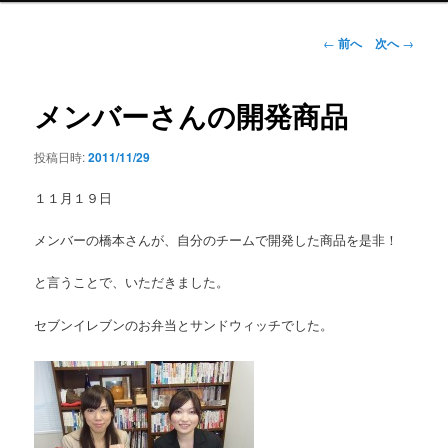
ン
メ
投
←
前へ
次へ
→
ニ
稿
ュ
ナ
ー
ビ
メンバーさんの開発商品
ゲ
ー
投稿日時:
2011/11/29
シ
ョ
１１月１９日
ン
メンバーの橋本さんが、自分のチームで開発した商品を是非！
と言うことで、いただきました。
セブンイレブンのお弁当とサンドウィッチでした。