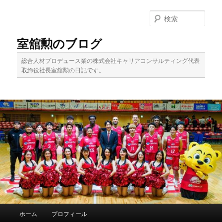
メ
イ
検
ン
索
コ
室舘勲のブログ
ン
テ
総合人材プロデュース業の株式会社キャリアコンサルティング代表
ン
取締役社長室舘勲の日記です。
ツ
へ
移
動
メ
ホーム
プロフィール
イ